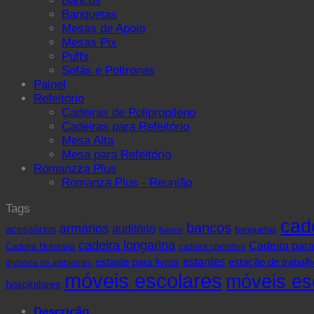
Bancos
Banquetas
Mesas de Apoio
Mesas Pix
Puffs
Sofás e Poltronas
Painel
Refeitório
Cadeiras de Polipropileno
Cadeiras para Refeitório
Mesa Alta
Mesa para Refeitório
Romanzza Plus
Romanza Plus - Reunião
Tags
cad
bancos
armários
acessórios
auditório
banquetas
banco
cadeira longarina
Cadeira para
Cadeira Hotelaria
cadeira operativa
estante para livros
estantes
estação de trabalh
divisória de ambientes
móveis escolares
móveis esc
hospitalares
Descrição