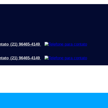
(21) 96465-4149
(21) 96465-4149
to ergonômico e conectividade. Sua variedade de opções a