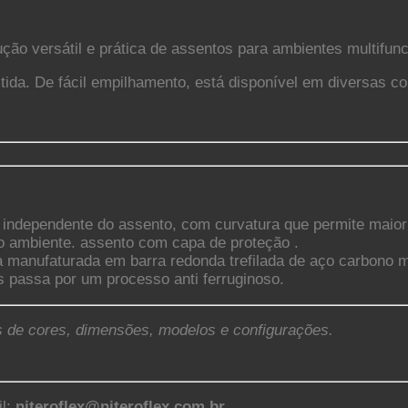
ução versátil e prática de assentos para ambientes multifun
tida. De fácil empilhamento, está disponível em diversas c
o independente do assento, com curvatura que permite maior 
 o ambiente. assento com capa de proteção .
a manufaturada em barra redonda trefilada de aço carbono 
is passa por um processo anti ferruginoso.
 de cores, dimensões, modelos e configurações.
il:
niteroflex@niteroflex.com.br