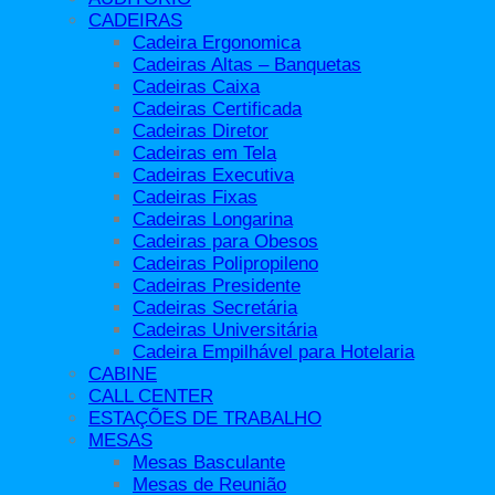
Mesas Basculante
CADEIRAS
Mesas de Apoio
Cadeira Ergonomica
Mesas de Escritório
Cadeiras Altas – Banquetas
Mesas de Reunião
Cadeiras Caixa
Mesas Diretor e Presidente
Cadeiras Certificada
Mesas Operacionais
Cadeiras Diretor
Mesas para Cadeirantes Padrão Abnt
Cadeiras em Tela
Mesas para Reunião
Cadeiras Executiva
Móveis Área Externa
Cadeiras Fixas
Móveis de Aço
Cadeiras Longarina
Armários de Aço
Cadeiras para Obesos
Arquivos de Aço
Cadeiras Polipropileno
Estantes de Aço
Cadeiras Presidente
Mapotecas de Aço
Cadeiras Secretária
Roupeiros de Aço
Cadeiras Universitária
Roupeiros Insalubre
Cadeira Empilhável para Hotelaria
Móveis Escolares
CABINE
Armários Móveis Escolares
CALL CENTER
Bancadas para Espaço Maker
ESTAÇÕES DE TRABALHO
Bancos
MESAS
Cadeiras e Móveis Escolares
Mesas Basculante
Carteira Escolar
Mesas de Reunião