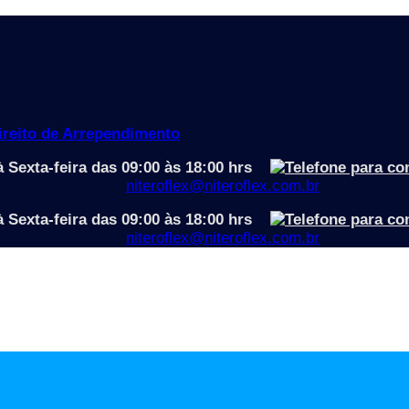
Direito de Arrependimento
 Sexta-feira das 09:00 às 18:00 hrs
niteroflex@niteroflex.com.br
 Sexta-feira das 09:00 às 18:00 hrs
niteroflex@niteroflex.com.br
ect
s e versáteis para ambientes coletivos, com foco em confor