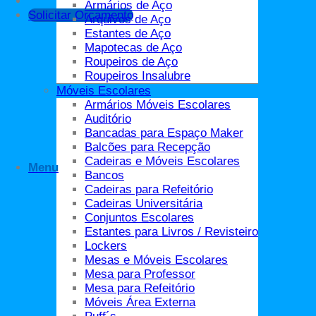
Armários de Aço
Solicitar Orçamento
Arquivos de Aço
Solicitar Orçamento
Estantes de Aço
SKU:
KCON6P000N
Categorias:
Auditório
,
Cadeira Auditór
Mapotecas de Aço
Categorias
Roupeiros de Aço
Roupeiros Insalubre
Acessórios
Móveis Escolares
Aparador
Armários Móveis Escolares
Apoio para os pés
Auditório
Arquibancadas
Bancadas para Espaço Maker
Auditório
Balcões para Recepção
Cadeiras
Cadeiras e Móveis Escolares
Banco Ergonômico Industrial
Menu
Bancos
Cadeira Auditório
Cadeiras para Refeitório
Cadeira de Aproximação
Cadeiras Universitária
Cadeira Ergonomica
Conjuntos Escolares
Cadeira Mocho
Estantes para Livros / Revisteiro
Cadeira Operativa
Lockers
Cadeiras Altas – Banquetas
Mesas e Móveis Escolares
Cadeiras Caixa
Mesa para Professor
Cadeiras Certificada
Mesa para Refeitório
Cadeiras Diretor
Móveis Área Externa
Cadeiras Eames