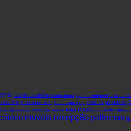
eira
cadeira auditório
Cadeira em
cadeira diretor
Cadeira empilhável
cadeira presidente
 Auditório
Cadeira para Hotel
Cadeira para igreja
mesa
o
mesa pre
locker
mesa diretor
estação de trabalho 4 lugares com gavetas
móveis recepção
ritório
poltronas
pu