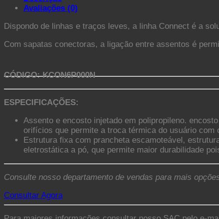
Avaliações (0)
Dispondo de linhas e traços leves, a linha Connect é a sol
Com sapatas conectoras, a ligação entre assentos é permi
CÓDIGO: KCON6P000N
ESPECIFICAÇÕES:
Assento e encosto injetado em polipropileno. encost
orifícios que permite a troca térmica do usuário com
Estrutura fixa com prancheta escamoteável, estrutur
eletrostática a pó, que permite maior durabilidade po
Consulte nosso departamento de vendas para mais opções
Consultar Agora
Para maiores informações consultar nosso SAC pelo e-ma