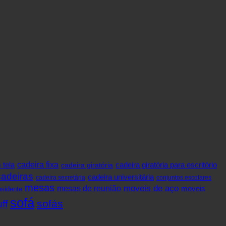
cadeira fixa
 tela
cadeira giratória
cadeira giratória para escritório
cadeiras
cadeira universitária
cadeira secretária
conjuntos escolares
mesas
mesas de reunião
moveis de aço
moveis
sidente
sofá
sofás
ff