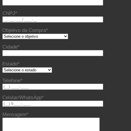
CNPJ*
Objetivo da Compra*
Cidade*
Estado*
Telefone*
Celular/WhatsApp*
Mensagem*