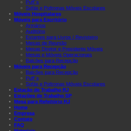
Puff´s
Sofás e Poltronas Móveis Escolares
Móveis Hospitalares
Móveis para Escritório
Armários
Auditório
Estantes para Livros / Revisteiro
Mesas de Reunião
Mesas Diretor e Presidente Móveis
Mesas e Móveis Operacionais
Balcões para Recepção
Móveis para Recepção
Balcões para Recepção
Puff´s
Sofás e Poltronas Móveis Escolares
Estação de Trabalho RJ
Estações de Trabalho SP
Mesa para Refeitório RJ
Home
Empresa
Contato
FAQ
Materiais