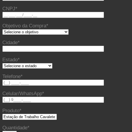
CNPJ*
Objetivo da Compra*
Cidade*
Estado*
Telefone*
Celular/WhatsApp*
Produto*
Quantidade*