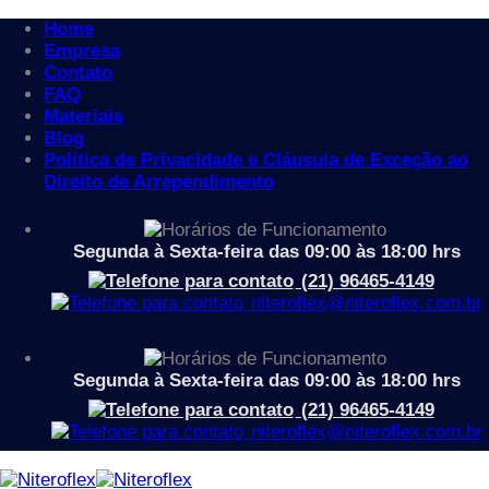
Home
Empresa
Contato
FAQ
Materiais
Blog
Política de Privacidade e Cláusula de Exceção ao
Skip
Direito de Arrependimento
to
Loja
/
Produtos marcados com a tag “estação de
content
trabalho”
Filtrar
Segunda à Sexta-feira das 09:00 às 18:00 hrs
Categorias
(21) 96465-4149
niteroflex@niteroflex.com.br
Acessórios
Aparador
Apoio para os pés
Arquibancadas
Segunda à Sexta-feira das 09:00 às 18:00 hrs
Auditório
(21) 96465-4149
Cadeiras
niteroflex@niteroflex.com.br
Banco Ergonômico Industrial
Cadeira Auditório
Cadeira de Aproximação