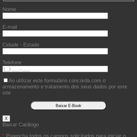
Nome
E-mail
Cidade - Estado
Telefone
Ao utilizar este formulário concorda com o
armazenamento e tratamento dos seus dados por este
site
X
Baixar Catálogo
*
Preencha todos os campos solicitados para iniciar o