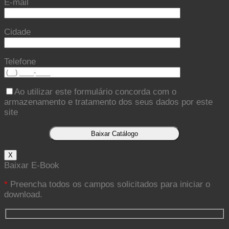
E-mail
Cidade
Telefone
Ao utilizar este formulário concorda com o
armazenamento e tratamento dos seus dados por este
site
X
Baixar E-Book
*
Preencha todos os campos solicitados para iniciar o
download.