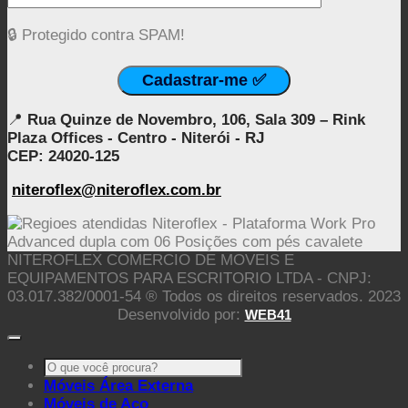
🔒 Protegido contra SPAM!
📍
Rua Quinze de Novembro, 106, Sala 309 – Rink
Plaza Offices - Centro - Niterói - RJ
CEP: 24020-125
niteroflex@niteroflex.com.br
NITEROFLEX COMERCIO DE MOVEIS E
EQUIPAMENTOS PARA ESCRITORIO LTDA - CNPJ:
03.017.382/0001-54 ® Todos os direitos reservados. 2023
Desenvolvido por:
WEB41
Pesquisar
por:
Móveis Área Externa
Móveis de Aço