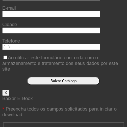
E-mail
Cidade
Telefone
Ao utilizar este formulário concorda com o
armazenamento e tratamento dos seus dados por este
site
X
Baixar E-Book
*
Preencha todos os campos solicitados para iniciar o
download.