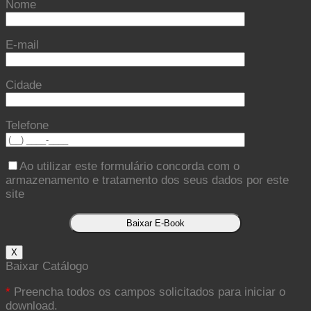
Nome
E-mail
Cidade
Telefone
Ao utilizar este formulário concorda com o
armazenamento e tratamento dos seus dados por este
site
X
Baixar Catálogo
*
Preencha todos os campos solicitados para iniciar o
download.