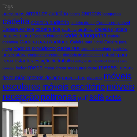
Tags
bancos
armários
acessórios
auditório
banquetas
banco
cadeira
cadeira auditório
cadeira diretor
Cadeira empilhável
cadeira fixa
Cadeira em tela
cadeira giratória
cadeira giratória
cadeira longarina
para escritório
Cadeira Hotelaria
cadeira
Cadeira para Auditório
operativa
Cadeira para Hotel
Cadeira para
cadeiras
cadeira presidente
cadeira
igreja
cadeira secretária
universitária
estante para
conjuntos escolares
divisória de ambientes
livros
estantes
estação de trabalho
estação de trabalho 4 lugares com
mesas
mesa
mesas
mesa presidente
locker
mesa diretor
gavetas
móveis
de reunião
moveis de aço
moveis hospitalares
escolares
móveis
móveis escritório
recepção
poltronas
sofá
sofás
puff