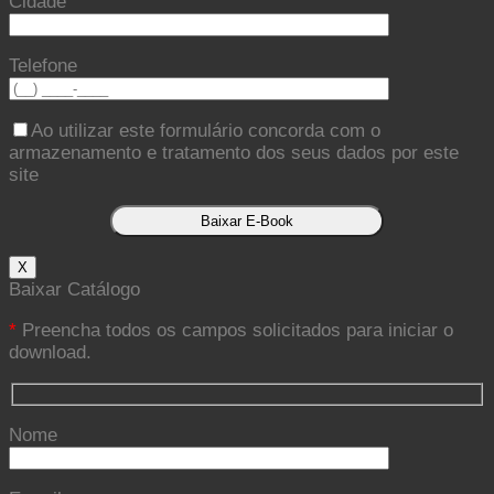
Cidade
Telefone
Ao utilizar este formulário concorda com o
armazenamento e tratamento dos seus dados por este
site
X
Baixar Catálogo
*
Preencha todos os campos solicitados para iniciar o
download.
Nome