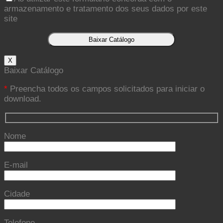
armazenamento e tratamento dos seus dados por este
site
X
Baixar Catálogo
*
Preencha todos os campos solicitados para iniciar o
download.
Nome
E-mail
Cidade
Telefone