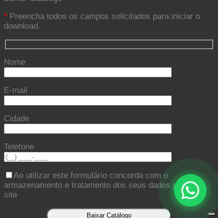
*
Preencha todos os campos solicitados para iniciar o
download.
Nome
E-mail
Cidade
Telefone
Ao utilizar este formulário concorda com o
armazenamento e tratamento dos seus dados por este
site