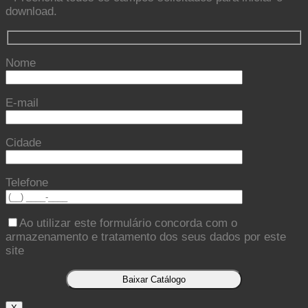
download.
Nome
E-mail
Cidade
Telefone
Ao utilizar este formulário concorda com o
armazenamento e tratamento dos seus dados por este
site