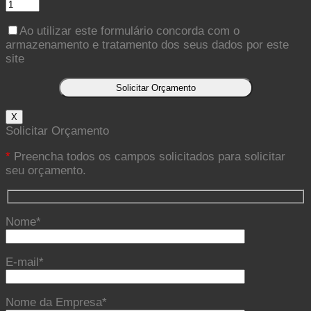
Ao utilizar este formulário concorda com o
armazenamento e tratamento dos seus dados por este
site
X
Solicitar Orçamento
*
Preencha todos os campos solicitados para solicitar
seu orçamento.
Nome*
E-mail*
Nome da Empresa*