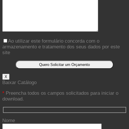
Ao utilizar este formulário concorda com o
armazenamento e tratamento dos seus dados por este
site
X
Baixar Catálogo
*
Preencha todos os campos solicitados para iniciar o
download.
Nome