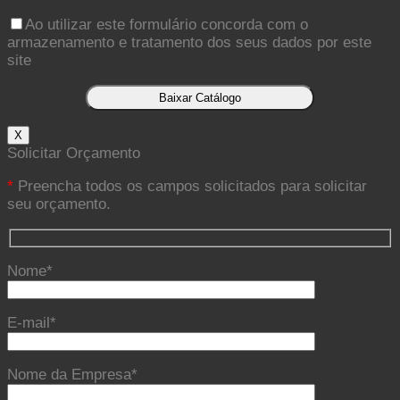
Ao utilizar este formulário concorda com o
armazenamento e tratamento dos seus dados por este
site
X
Solicitar Orçamento
*
Preencha todos os campos solicitados para solicitar
seu orçamento.
Nome*
E-mail*
Nome da Empresa*