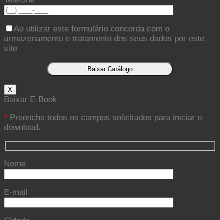
Ao utilizar este formulário concorda com o
armazenamento e tratamento dos seus dados por este
site
X
Baixar E-Book
*
Preencha todos os campos solicitados para iniciar o
download.
Nome
E-mail