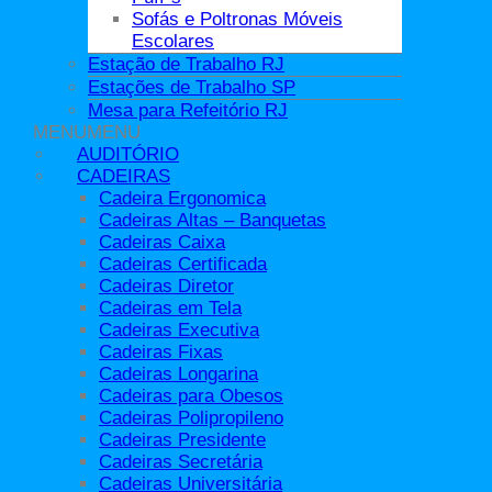
Mapotecas de Aço
Sofás e Poltronas Móveis
Roupeiros de Aço
Escolares
Roupeiros Insalubre
Estação de Trabalho RJ
Móveis Escolares
Estações de Trabalho SP
Armários Móveis Escolares
Mesa para Refeitório RJ
Bancadas para Espaço Maker
MENU
MENU
Bancos
AUDITÓRIO
Cadeiras e Móveis Escolares
CADEIRAS
Carteira Escolar
Estantes para Livros / Revisteiro
Cadeira Ergonomica
Lockers
Cadeiras Altas – Banquetas
Mesa para Professor
Cadeiras Caixa
Mesas e Móveis Escolares
Cadeiras Certificada
Puff´s
Cadeiras Diretor
Sofás e Poltronas Móveis Escolares
Cadeiras em Tela
Móveis Hospitalares
Cadeiras Executiva
Móveis para Escritório
Cadeiras Fixas
Armários
Cadeiras Longarina
Balcões para Recepção
Cadeiras para Obesos
Banquetas
Cadeiras Polipropileno
Estantes
Cadeiras Presidente
Mesas de Escritório
Cadeiras Secretária
Mesas de Reunião
Cadeiras Universitária