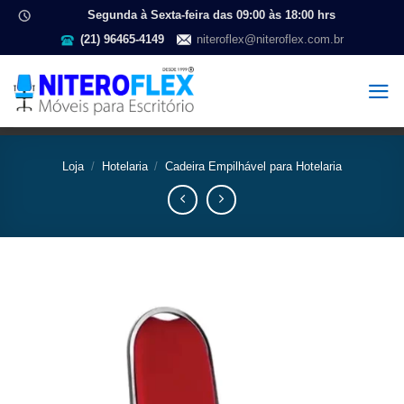
Segunda à Sexta-feira das 09:00 às 18:00 hrs
(21) 96465-4149
niteroflex@niteroflex.com.br
Loja
/
Hotelaria
/
Cadeira Empilhável para Hotelaria