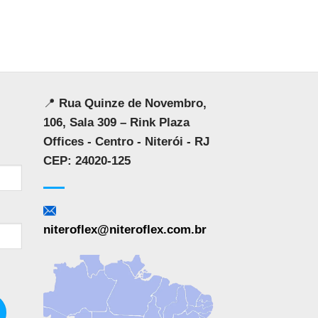
📍
Rua Quinze de Novembro,
106, Sala 309 – Rink Plaza
Offices - Centro - Niterói - RJ
CEP: 24020-125
niteroflex@niteroflex.com.br