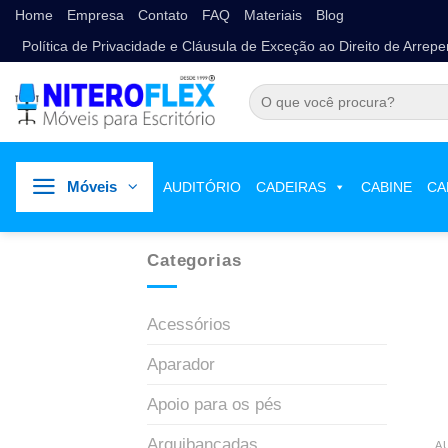
Home
Empresa
Contato
FAQ
Materiais
Blog
Política de Privacidade e Cláusula de Exceção ao Direito de Arrep
Móveis
AUDITÓRIO
CADEIRAS
CABINE
CA
Categorias
Acessórios
Aparador
Apoio para os pés
Arquibancadas
A