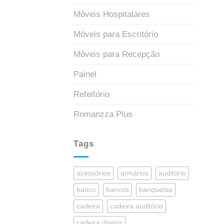
Móveis Hospitalares
Móveis para Escritório
Móveis para Recepção
Painel
Refeitório
Romanzza Plus
Tags
acessórios
armários
auditório
banco
bancos
banquetas
cadeira
cadeira auditório
cadeira diretor