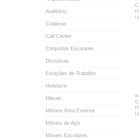
C
Auditório
F
L
Cadeiras
Call Center
Conjuntos Escolares
Divisórias
Estações de Trabalho
Hotelaria
A
Mesas
C
P
Móveis Área Externa
L
Móveis de Aço
Móveis Escolares