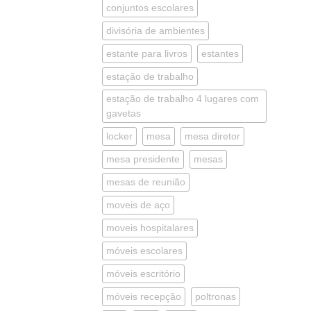
conjuntos escolares
divisória de ambientes
estante para livros
estantes
estação de trabalho
estação de trabalho 4 lugares com
gavetas
locker
mesa
mesa diretor
mesa presidente
mesas
mesas de reunião
moveis de aço
moveis hospitalares
móveis escolares
móveis escritório
móveis recepção
poltronas