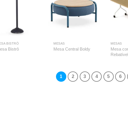
ESA BISTRÔ
MESAS
MESAS
Mesa co
esa Bistrô
Mesa Central Boldy
Rebatíve
1
2
3
4
5
6