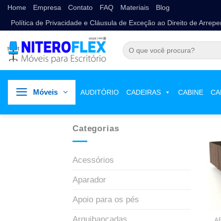
Home
Empresa
Contato
FAQ
Materiais
Blog
Política de Privacidade e Cláusula de Exceção ao Direito de Arrep
Móveis
AUDITÓRIO
CADEIRAS
CABINE
CA
Categorias
Acessórios
Aparador
Apoio para os pés
Arquibancadas
A