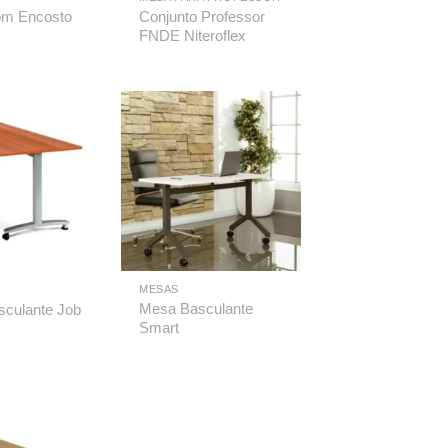
om Encosto
Conjunto Professor
x
FNDE Niteroflex
MESAS
Mesa Basculante
culante Job
Smart