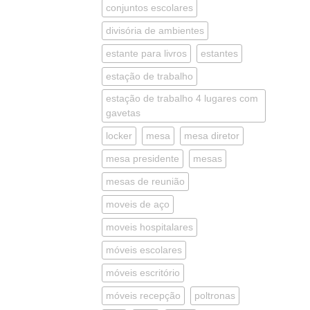
conjuntos escolares
divisória de ambientes
estante para livros
estantes
estação de trabalho
estação de trabalho 4 lugares com
gavetas
locker
mesa
mesa diretor
mesa presidente
mesas
mesas de reunião
moveis de aço
moveis hospitalares
móveis escolares
móveis escritório
móveis recepção
poltronas