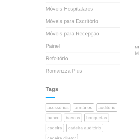
Móveis Hospitalares
Móveis para Escritório
Móveis para Recepção
Painel
M
M
Refeitório
Romanzza Plus
Tags
acessórios
armários
auditório
banco
bancos
banquetas
cadeira
cadeira auditório
cadeira diretor