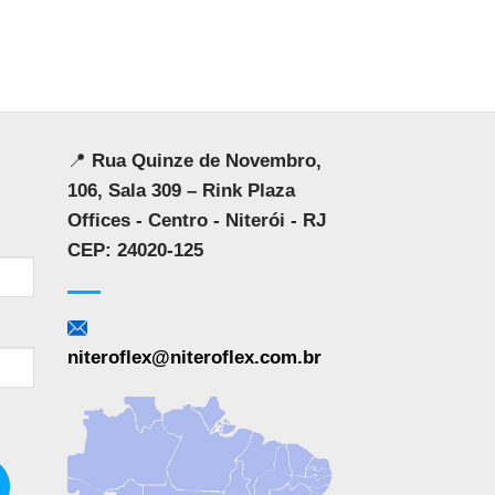
📍
Rua Quinze de Novembro,
106, Sala 309 – Rink Plaza
Offices - Centro - Niterói - RJ
CEP: 24020-125
niteroflex@niteroflex.com.br