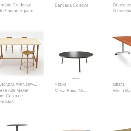
rmário Credenza
Banco c
Bancada Coletiva
lto Padrão Square
Niterofle
BANCADAS PARA ESPAÇO MAKER
MESAS
MESAS
esa Alta Maker
Mesa Baixa Noa
Mesa Bas
om Caixa de
omadas