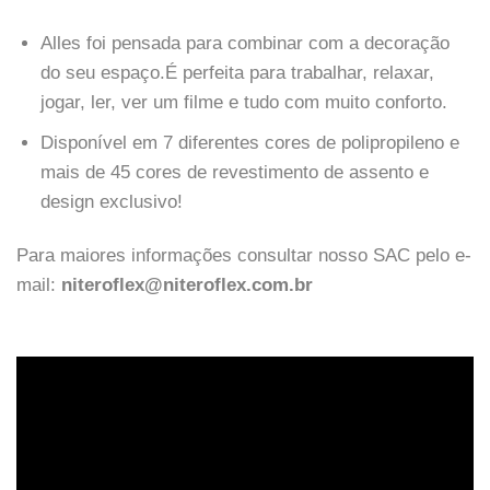
Alles foi pensada para combinar com a decoração
do seu espaço.É perfeita para trabalhar, relaxar,
jogar, ler, ver um filme e tudo com muito conforto.
Disponível em 7 diferentes cores de polipropileno e
mais de 45 cores de revestimento de assento e
design exclusivo!
Para maiores informações consultar nosso SAC pelo e-
mail:
niteroflex@niteroflex.com.br