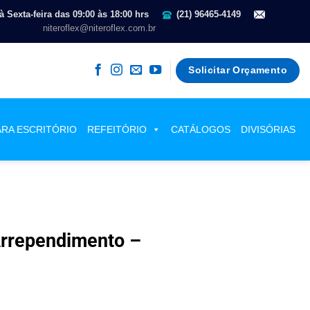
 Sexta-feira das 09:00 às 18:00 hrs
(21) 96465-4149
niteroflex@niteroflex.com.br
Solicitar Orçamento
ARA ESCRITÓRIO
REFEITÓRIO
CATÁLOGOS
DIVISÓRIAS
 ao Direito de
 Arrependimento –