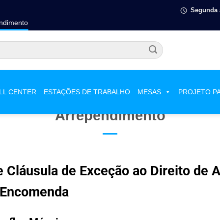
Segunda à
endimento
LL CENTER
ESTAÇÕES DE TRABALHO
MESAS
PROJETO P
rivacidade e Cláusula de Exceção
Arrependimento
 e Cláusula de Exceção ao Direito de
b Encomenda