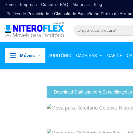
Home
Empresa
Contato
FAQ
Materiais
Blog
Política de Privacidade e Cláusula de Exceção ao Direito de Arrep
Móveis
AUDITÓRIO
CADEIRAS
CABINE
CA
Download Catálogo com Especificações