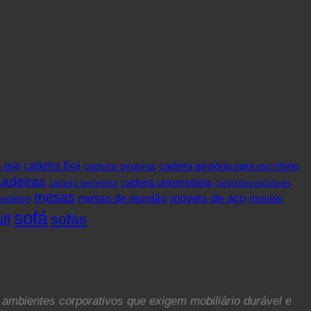
cadeira fixa
 tela
cadeira giratória
cadeira giratória para escritório
cadeiras
cadeira universitária
cadeira secretária
conjuntos escolares
mesas
mesas de reunião
moveis de aço
moveis
sidente
sofá
sofás
ff
 ambientes corporativos que exigem mobiliário durável e