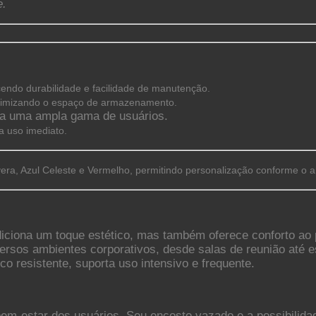
e.
cendo durabilidade e facilidade de manutenção.
ximizando o espaço de armazenamento.
a uma ampla gama de usuários.
a uso imediato.
avera, Azul Celeste e Vermelho, permitindo personalização conforme o 
iona um toque estético, mas também oferece conforto ao pe
versos ambientes corporativos, desde salas de reunião até 
o resistente, suporta uso intensivo e frequente.
 bem-estar dos usuários. Seu encosto vazado e a possibilid