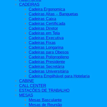
Cadeiras Longarina
CADEIRAS
Cadeiras para Obesos
Cadeira Ergonomica
Cadeiras Polipropileno
Cadeiras Altas – Banquetas
Cadeiras Presidente
Cadeiras Caixa
Cadeiras Secretária
Cadeiras Certificada
Cadeiras Universitária
Cadeiras Diretor
Longarinas Modelo Aeroporto
Cadeiras em Tela
Call Center
Cadeiras Executiva
Conjuntos Escolares
Cadeiras Fixas
Divisórias
Cadeiras Longarina
Acessórios
Cadeiras para Obesos
Estações de Trabalho
Cadeiras Polipropileno
Hotelaria
Cadeiras Presidente
Cadeira Empilhável para Hotelaria
Cadeiras Secretária
Mesas
Cadeiras Universitária
Mesa Alta
Cadeira Empilhável para Hotelaria
Mesa Bistrô
CABINE
Mesa Ergonômica Certificada
CALL CENTER
Mesas Basculante
ESTAÇÕES DE TRABALHO
Mesas de Apoio
MESAS
Mesas de Escritório
Mesas Basculante
Mesas de Reunião
Mesas de Reunião