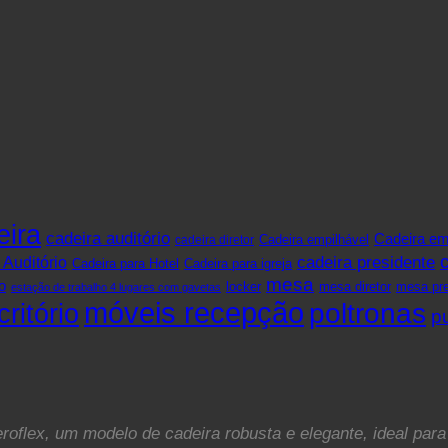
eira
cadeira auditório
Cadeira em
cadeira diretor
Cadeira empilhável
cadeira presidente
 Auditório
Cadeira para Hotel
Cadeira para igreja
mesa
o
mesa pre
locker
mesa diretor
estação de trabalho 4 lugares com gavetas
móveis recepção
ritório
poltronas
pu
oflex, um modelo de cadeira robusta e elegante, ideal para