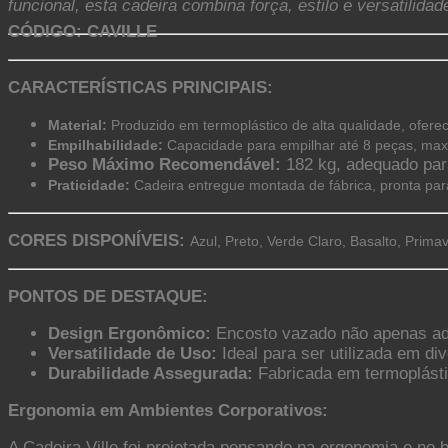
funcional, esta cadeira combina força, estilo e versatilidad
CÓDIGO: CAVILLE
CARACTERÍSTICAS PRINCIPAIS:
Material:
Produzido em termoplástico de alta qualidade, ofere
Empilhabilidade:
Capacidade para empilhar até 8 peças, ma
Peso Máximo Recomendável:
182 kg, adequado par
Praticidade:
Cadeira entregue montada de fábrica, pronta par
CORES DISPONÍVEIS:
Azul, Preto, Verde Claro, Basalto, Prim
PONTOS DE DESTAQUE:
Design Ergonômico:
Encosto vazado não apenas adic
Versatilidade de Uso:
Ideal para ser utilizada em di
Durabilidade Assegurada:
Fabricada em termoplástic
Ergonomia em Ambientes Corporativos:
A Cadeira Ville foi projetada pensando na ergonomia e no