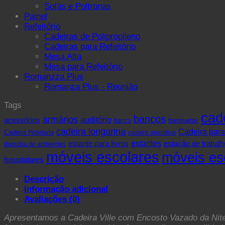
Sofás e Poltronas
Painel
Refeitório
Cadeiras de Polipropileno
Cadeiras para Refeitório
Mesa Alta
Mesa para Refeitório
Romanzza Plus
Romanza Plus - Reunião
Tags
cad
bancos
armários
acessórios
auditório
banquetas
banco
cadeira longarina
Cadeira para
Cadeira Hotelaria
cadeira operativa
estante para livros
estantes
estação de trabalh
divisória de ambientes
móveis escolares
móveis esc
hospitalares
Descrição
Informação adicional
Avaliações (0)
Apresentamos a Cadeira Ville com Encosto Vazado da Niter