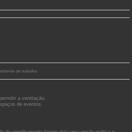
ambiente de trabalho.
rmitir a ventilação.
espaços de eventos.
ade de empilhamento fazem dela uma opção prática e