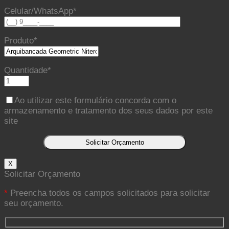
Celular/WhatsApp*
Produto*
Quantidade*
Ao utilizar este formulário concorda com o
armazenamento e tratamento dos seus dados por este
site
X
Solicitar Orçamento
*
Preencha todos os campos solicitados para solicitar
seu orçamento.