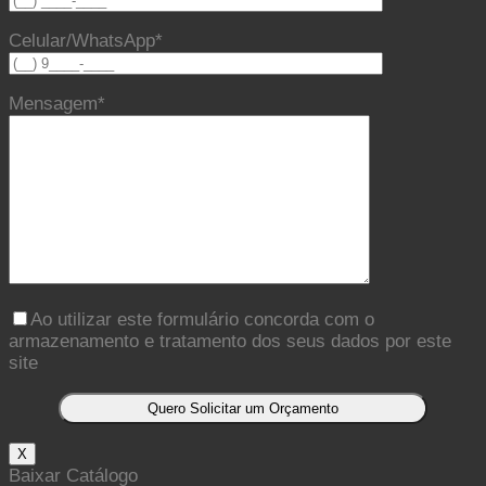
Celular/WhatsApp*
Mensagem*
Ao utilizar este formulário concorda com o
armazenamento e tratamento dos seus dados por este
site
X
Baixar Catálogo