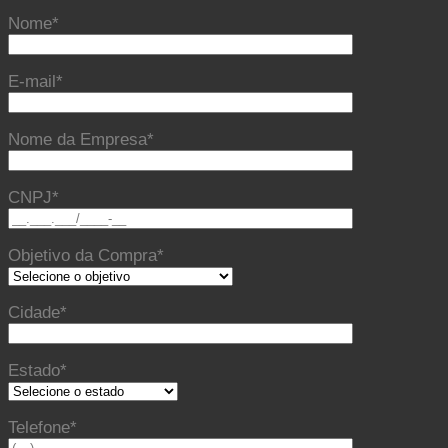
Nome*
E-mail*
Nome da Empresa*
CNPJ*
Objetivo da Compra*
Cidade*
Estado*
Telefone*