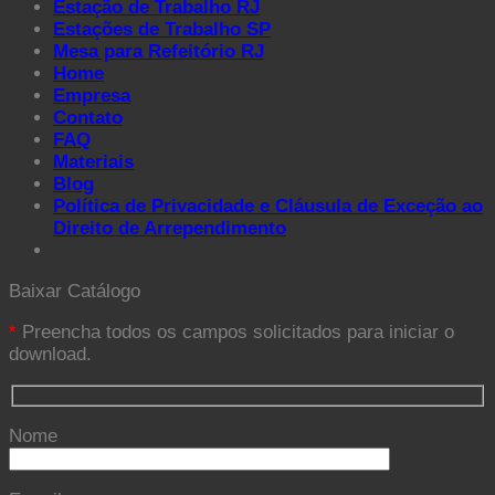
Estação de Trabalho RJ
Estações de Trabalho SP
Mesa para Refeitório RJ
Home
Empresa
Contato
FAQ
Materiais
Blog
Política de Privacidade e Cláusula de Exceção ao
Direito de Arrependimento
Baixar Catálogo
*
Preencha todos os campos solicitados para iniciar o
download.
Nome