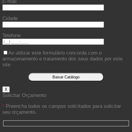
E-mail
Cidade
Telefone
Ao utilizar este formulário concorda com o
armazenamento e tratamento dos seus dados por este
site
X
Solicitar Orçamento
*
Preencha todos os campos solicitados para solicitar
seu orçamento.