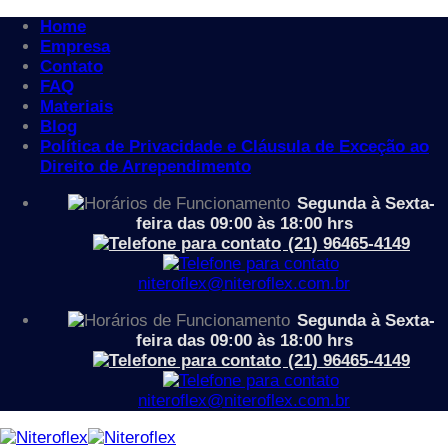
Home
Empresa
Contato
FAQ
Materiais
Blog
Política de Privacidade e Cláusula de Exceção ao
Skip
Direito de Arrependimento
to
Atributo "Revestimentos de Fábrica" de produto
/
C44 -
Segunda à Sexta-
content
Crepe Poliéster
feira das 09:00 às 18:00 hrs
Filtrar
(21) 96465-4149
Categorias
niteroflex@niteroflex.com.br
Acessórios
Aparador
Segunda à Sexta-
Apoio para os pés
feira das 09:00 às 18:00 hrs
Arquibancadas
(21) 96465-4149
Auditório
Cadeiras
niteroflex@niteroflex.com.br
Banco Ergonômico Industrial
Cadeira Auditório
Cadeira de Aproximação