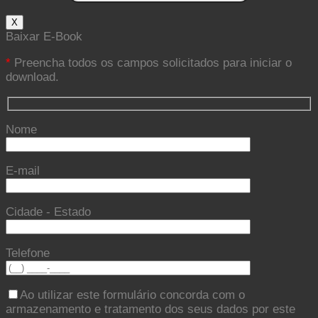
X
Baixar E-Book
*
Preencha todos os campos solicitados para iniciar o
download.
Nome
E-mail
Cidade - Estado
Telefone
Ao utilizar este formulário concorda com o
armazenamento e tratamento dos seus dados por este