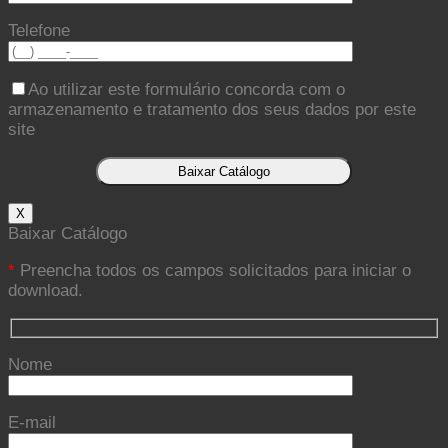
Telefone
Ao utilizar este formulário concorda com o
armazenamento e tratamento dos seus dados por este
site
X
Baixar Catálogo
*
Preencha todos os campos solicitados para iniciar o
download.
Nome
E-mail