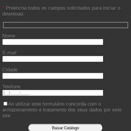
*
Preencha todos os campos solicitados para iniciar o
download.
Nome
E-mail
Cidade
Telefone
Ao utilizar este formulário concorda com o
armazenamento e tratamento dos seus dados por este
site