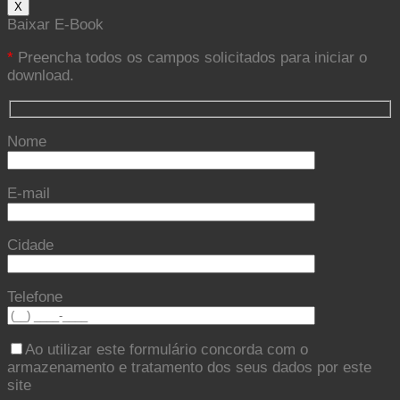
X
Baixar E-Book
*
Preencha todos os campos solicitados para iniciar o
download.
Nome
E-mail
Cidade
Telefone
Ao utilizar este formulário concorda com o
armazenamento e tratamento dos seus dados por este
site