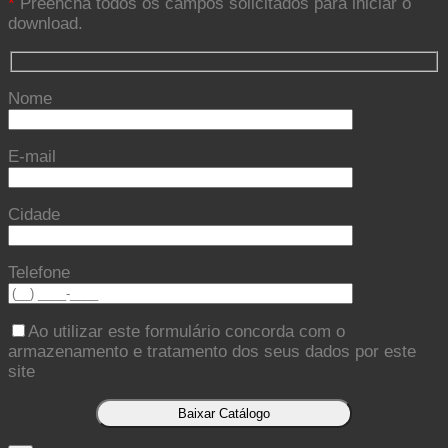
*
Preencha todos os campos solicitados para iniciar o
download.
Nome
E-mail
Cidade
Telefone
Ao utilizar este formulário concorda com o
armazenamento e tratamento dos seus dados por este
site