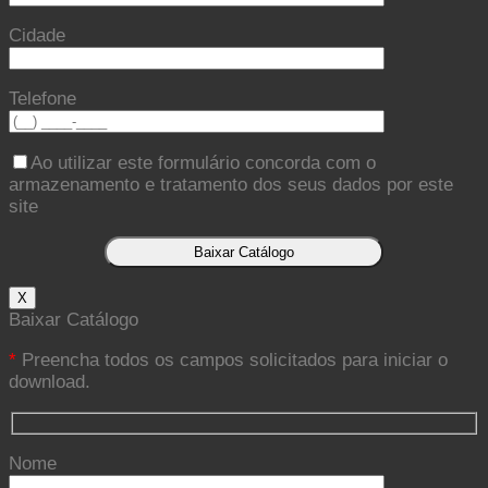
Cidade
Telefone
Ao utilizar este formulário concorda com o
armazenamento e tratamento dos seus dados por este
site
X
Baixar Catálogo
*
Preencha todos os campos solicitados para iniciar o
download.
Nome