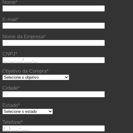
Nome*
E-mail*
Nome da Empresa*
CNPJ*
Objetivo da Compra*
Cidade*
Estado*
Telefone*