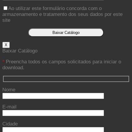
Ao utilizar este formulário concorda com o
armazenamento e tratamento dos seus dados por este
site
X
Baixar Catálogo
*
Preencha todos os campos solicitados para iniciar o
download.
Nome
E-mail
Cidade