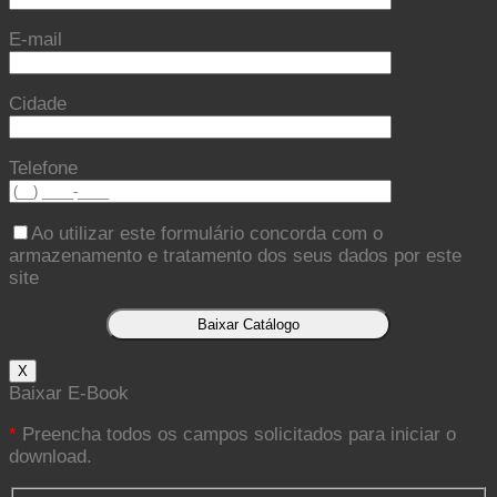
E-mail
Cidade
Telefone
Ao utilizar este formulário concorda com o
armazenamento e tratamento dos seus dados por este
site
X
Baixar E-Book
*
Preencha todos os campos solicitados para iniciar o
download.