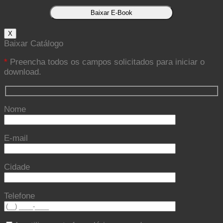
X
Baixar Catálogo
*
Preencha todos os campos solicitados para iniciar o
download.
Nome
E-mail
Cidade
Telefone