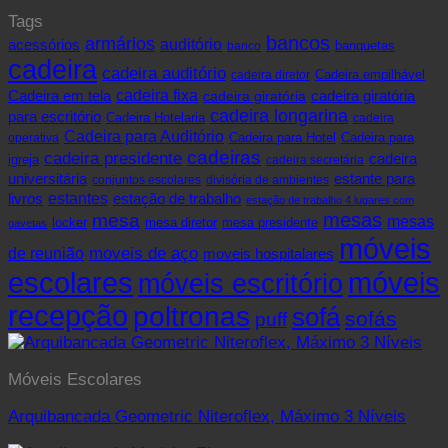
Tags
bancos
armários
acessórios
auditório
banquetas
banco
cadeira
cadeira auditório
cadeira diretor
Cadeira empilhável
cadeira fixa
Cadeira em tela
cadeira giratória
cadeira giratória
cadeira longarina
para escritório
Cadeira Hotelaria
cadeira
Cadeira para Auditório
operativa
Cadeira para Hotel
Cadeira para
cadeiras
cadeira presidente
cadeira
igreja
cadeira secretária
universitária
estante para
conjuntos escolares
divisória de ambientes
livros
estantes
estação de trabalho
estação de trabalho 4 lugares com
mesas
mesa
mesas
mesa presidente
locker
mesa diretor
gavetas
móveis
de reunião
moveis de aço
moveis hospitalares
escolares
móveis
móveis escritório
recepção
poltronas
sofá
sofás
puff
Móveis Escolares
Arquibancada Geometric Niteroflex, Máximo 3 Níveis