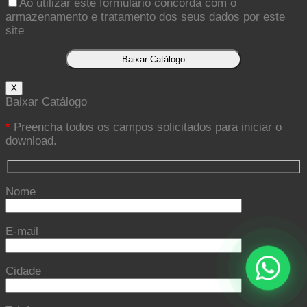
Ao utilizar este formulário concorda com o
armazenamento e tratamento dos seus dados por este
site
X
Baixar Catálogo
*
Preencha todos os campos solicitados para iniciar o
download.
Nome
E-mail
Cidade