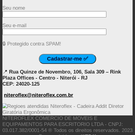
Seu nome
Seu e-mail
🔒 Protegido contra SPAM!
📍
Rua Quinze de Novembro, 106, Sala 309 – Rink
Plaza Offices - Centro - Niterói - RJ
CEP: 24020-125
niteroflex@niteroflex.com.br
NITEROFLEX COMERCIO DE MOVEIS E
EQUIPAMENTOS PARA ESCRITORIO LTDA - CNPJ:
03.017.382/0001-54 ® Todos os direitos reservados. 2023