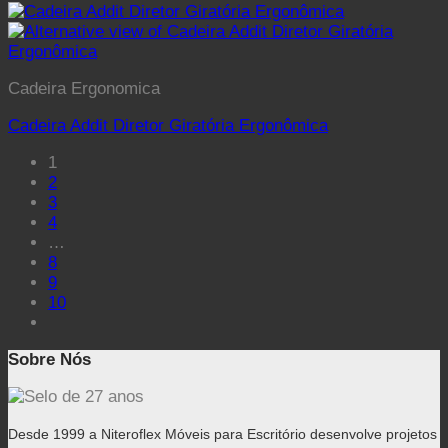
Cadeira Ergonomica
Cadeira Addit Diretor Giratória Ergonômica
1
2
3
4
…
8
9
10
Sobre Nós
Desde 1999 a Niteroflex Móveis para Escritório desenvolve projetos