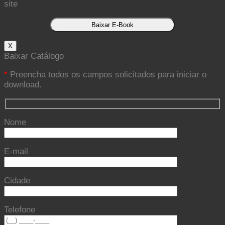
site
X
Baixar Catálogo
*
Preencha todos os campos solicitados para iniciar o
download.
Nome
E-mail
Cidade
Telefone