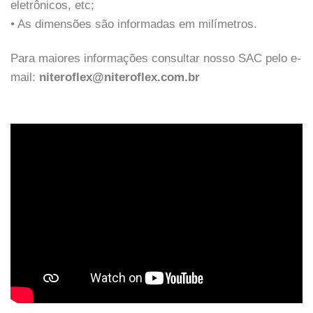
eletrônicos, etc;
• As dimensões são informadas em milímetros.
Para maiores informações consultar nosso SAC pelo e-
mail:
niteroflex@niteroflex.com.br