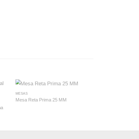
MESAS
Mesa Reta Prima 25 MM
BALCÕES E MÓVEIS P
ha
Balcão para Recep
Plus