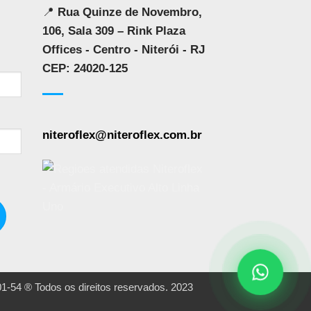
📍
Rua Quinze de Novembro,
106, Sala 309 – Rink Plaza
Offices - Centro - Niterói - RJ
CEP: 24020-125
niteroflex@niteroflex.com.br
 Todos os direitos reservados. 2023