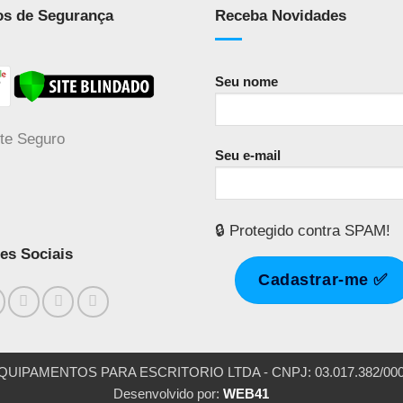
os de Segurança
Receba Novidades
Seu nome
Seu e-mail
🔒 Protegido contra SPAM!
es Sociais
AMENTOS PARA ESCRITORIO LTDA - CNPJ: 03.017.382/0001-54 ®
Desenvolvido por:
WEB41