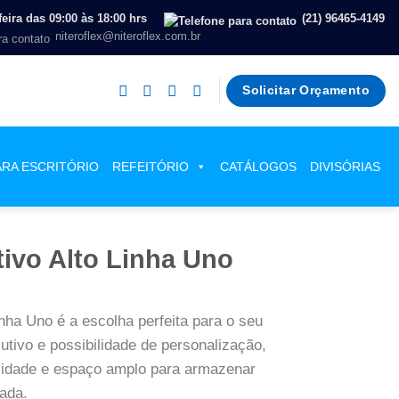
eira das 09:00 às 18:00 hrs
(21) 96465-4149
niteroflex@niteroflex.com.br
Solicitar Orçamento
ARA ESCRITÓRIO
REFEITÓRIO
CATÁLOGOS
DIVISÓRIAS
ivo Alto Linha Uno
nha Uno é a escolha perfeita para o seu
utivo e possibilidade de personalização,
ilidade e espaço amplo para armazenar
zada.