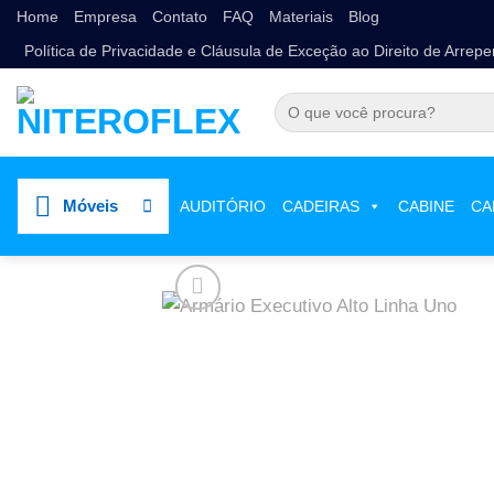
Home
Empresa
Contato
FAQ
Materiais
Blog
Política de Privacidade e Cláusula de Exceção ao Direito de Arrep
Móveis
Loja
/
Móveis para Escritório
/
Armários
AUDITÓRIO
CADEIRAS
CABINE
CA