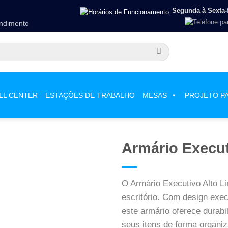
Segunda à Sexta-f
endimento
LL CENTER
ESTAÇÕES DE TRABALHO
MESAS
PROJETO P
Armário Execut
O Armário Executivo Alto Li
escritório. Com design exec
este armário oferece durab
seus itens de forma organi