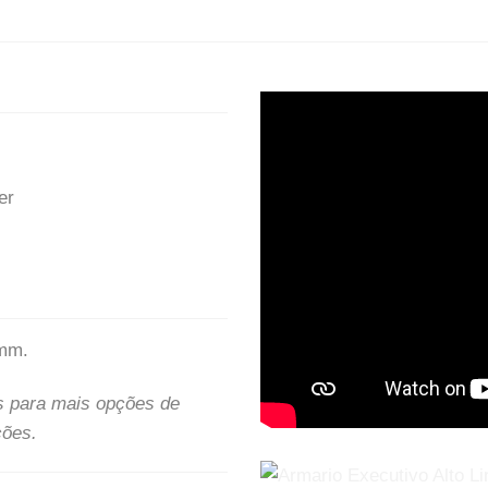
er
mm.
s para mais opções de
ções.