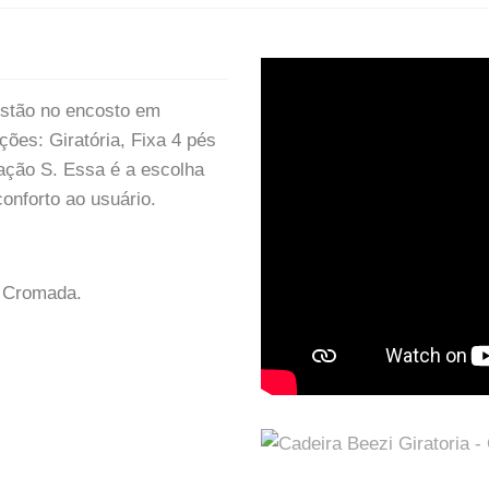
estão no encosto em
ções: Giratória, Fixa 4 pés
ação S. Essa é a escolha
onforto ao usuário.
e Cromada.