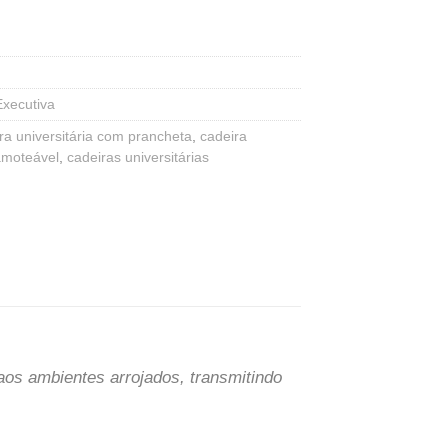
Executiva
ra universitária com prancheta
,
cadeira
amoteável
,
cadeiras universitárias
aos ambientes arrojados, transmitindo