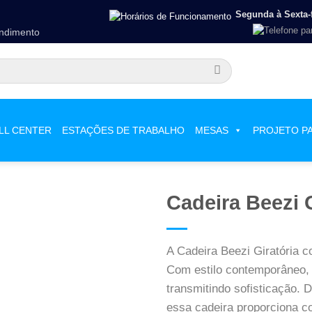
Segunda à Sexta-f
endimento
LL CENTER
ESTAÇÕES DE TRABALHO
MESAS
PROJETO P
Cadeira Beezi G
A Cadeira Beezi Giratória c
Com estilo contemporâneo,
transmitindo sofisticação. 
essa cadeira proporciona co