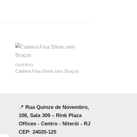
AUDITÓRIO
Longarina ISO 3 lug
CADEIRAS
Cadeira Fixa Shine sem Braços
📍
Rua Quinze de Novembro,
106, Sala 309 – Rink Plaza
Offices - Centro - Niterói - RJ
CEP: 24020-125