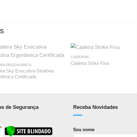
S
CADEIRAS
Cadeira Strike Fixa
IRA ERGONOMICA
ra Sky Executiva Giratória
ômica Certificada
os de Segurança
Receba Novidades
Seu nome