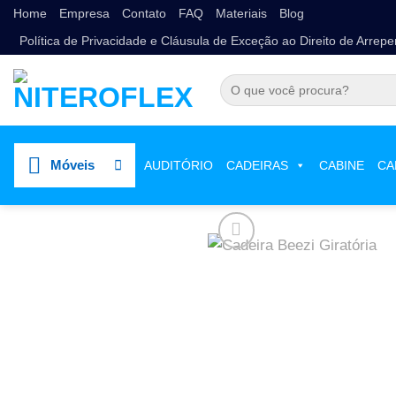
Home
Empresa
Contato
FAQ
Materiais
Blog
Política de Privacidade e Cláusula de Exceção ao Direito de Arrep
Móveis
Loja
/
Cadeiras
/
Cadeiras Executiva
AUDITÓRIO
CADEIRAS
CABINE
CA