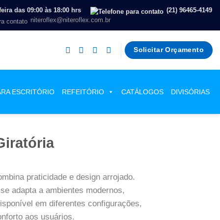
eira das 09:00 às 18:00 hrs
(21) 96465-4149
niteroflex@niteroflex.com.br
Solicitar Orçamento
ARA ESCRITÓRIO
REFEITÓRIO
CATÁLOGOS
DIVISÓRIAS
iratória
ombina praticidade e design arrojado.
 se adapta a ambientes modernos,
Disponível em diferentes configurações,
nforto aos usuários.