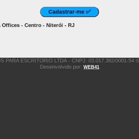
ffices - Centro - Niterói - RJ
 ESCRITORIO LTDA - CNPJ: 03.017.382/0001-54 ® Todo
Desenvolvido por:
WEB41