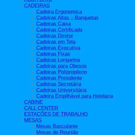
Roupeiros de Aço
CADEIRAS
Roupeiros Insalubre
Cadeira Ergonomica
Móveis Escolares
Cadeiras Altas – Banquetas
Armários Móveis Escolares
Cadeiras Caixa
Bancadas para Espaço Maker
Cadeiras Certificada
Bancos
Cadeiras Diretor
Cadeiras e Móveis Escolares
Cadeiras em Tela
Carteira Escolar
Cadeiras Executiva
Estantes para Livros / Revisteiro
Cadeiras Fixas
Lockers
Cadeiras Longarina
Mesa para Professor
Cadeiras para Obesos
Mesas e Móveis Escolares
Cadeiras Polipropileno
Puff´s
Cadeiras Presidente
Sofás e Poltronas Móveis Escolares
Cadeiras Secretária
Móveis Hospitalares
Cadeiras Universitária
Móveis para Escritório
Cadeira Empilhável para Hotelaria
Armários
CABINE
Balcões para Recepção
CALL CENTER
Banquetas
ESTAÇÕES DE TRABALHO
Estantes
MESAS
Mesas de Escritório
Mesas Basculante
Mesas de Reunião
Mesas de Reunião
Mesas Diretivas