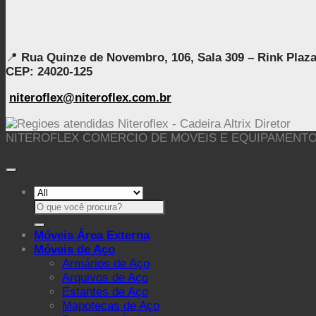
📍
Rua Quinze de Novembro, 106, Sala 309 – Rink Plaza O
CEP: 24020-125
niteroflex@niteroflex.com.br
NITEROFLEX COMERCIO DE MOVEIS E EQUIPAMENTOS PARA
Pesquisar
por:
Móveis Área Externa
Móveis de Aço
Armários de Aço
Arquivos de Aço
Estantes de Aço
Mapotecas de Aço