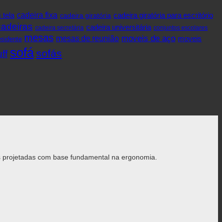
cadeira fixa
 tela
cadeira giratória
cadeira giratória para escritório
cadeiras
cadeira universitária
cadeira secretária
conjuntos escolares
mesas
mesas de reunião
moveis de aço
moveis
sidente
sofá
sofás
ff
has projetadas com base fundamental na ergonomia.