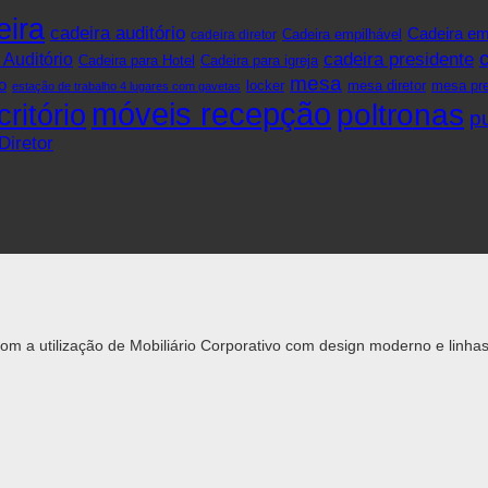
eira
cadeira auditório
Cadeira em
cadeira diretor
Cadeira empilhável
cadeira presidente
 Auditório
Cadeira para Hotel
Cadeira para igreja
mesa
o
mesa pre
locker
mesa diretor
estação de trabalho 4 lugares com gavetas
móveis recepção
ritório
poltronas
pu
 com a utilização de Mobiliário Corporativo com design moderno e lin