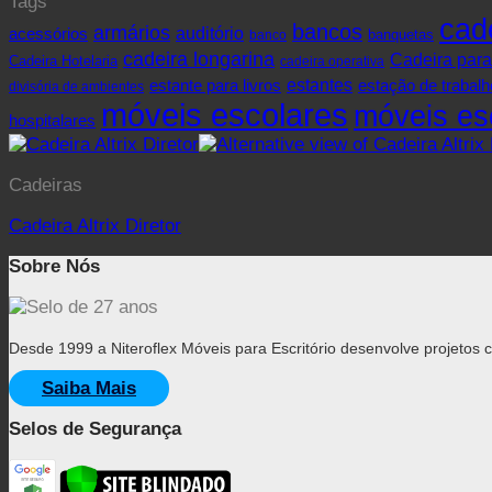
Tags
cad
bancos
armários
acessórios
auditório
banquetas
banco
cadeira longarina
Cadeira para
Cadeira Hotelaria
cadeira operativa
estante para livros
estantes
estação de trabalh
divisória de ambientes
móveis escolares
móveis esc
hospitalares
Cadeiras
Cadeira Altrix Diretor
Sobre Nós
Desde 1999 a Niteroflex Móveis para Escritório desenvolve projetos
Saiba Mais
Selos de Segurança