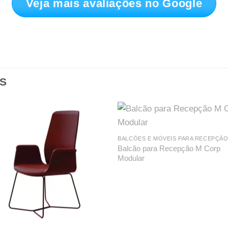
Veja mais avaliações no Google
S
BALCÕES E MÓVEIS PARA RECEPÇÃ
Balcão para Recepção M Corp
Modular