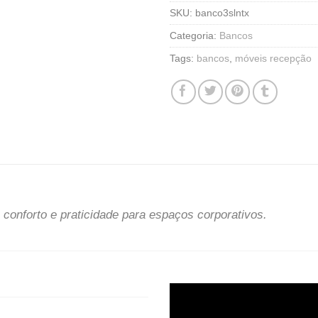
SKU:
banco3slntx
Categoria:
Bancos
Tags:
bancos
,
móveis recepção
 conforto e praticidade para espaços corporativos.