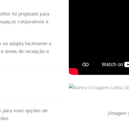
flex foi projetado para
espaços corporativos e
e se adapta facilmente a
ara áreas de recepção e
s para mais opções de
(Imagem M
ções.