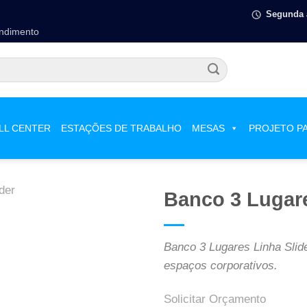
Segunda à
endimento
LL CENTER
ESTAÇÕES DE TRABALHO
MESAS
PROJETO P
Banco 3 Lugare
Banco 3 Lugares Linha Slider
espaços corporativos.
Solicitar Orçamento