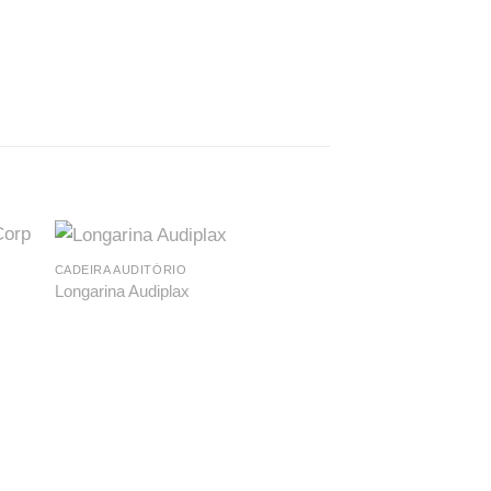
CADEIRA AUDITÓRIO
MÓVEIS HOSPITALARE
Longarina Audiplax
Poltrona Jolie Ribbo
O