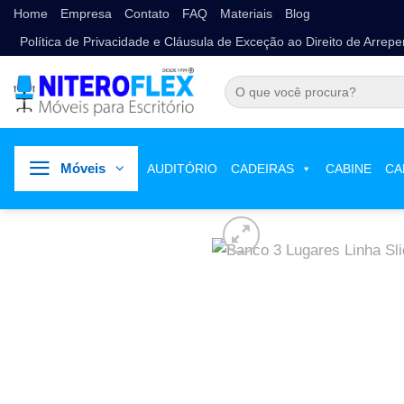
Home
Empresa
Contato
FAQ
Materiais
Blog
Política de Privacidade e Cláusula de Exceção ao Direito de Arrep
Móveis
Loja
/
Móveis para Recepção
/
Bancos
AUDITÓRIO
CADEIRAS
CABINE
CA