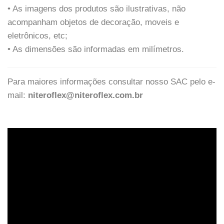
• As imagens dos produtos são ilustrativas, não
acompanham objetos de decoração, moveis e
eletrônicos, etc;
• As dimensões são informadas em milímetros.
Para maiores informações consultar nosso SAC pelo e-
mail:
niteroflex@niteroflex.com.br