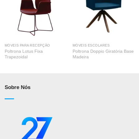
MÓVEIS PARA RECEPÇÃO
MÓVEIS ESCOLARES
Poltrona Lotus Fixa
Poltrona Doppio Giratória Base
Trapezoidal
Madeira
Sobre Nós