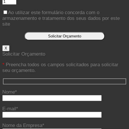
Ao utilizar este formulário concorda com o
armazenamento e tratamento dos seus dados por este
site
X
Solicitar Orçamento
*
Preencha todos os campos solicitados para solicitar
seu orçamento.
Nome*
E-mail*
Nome da Empresa*