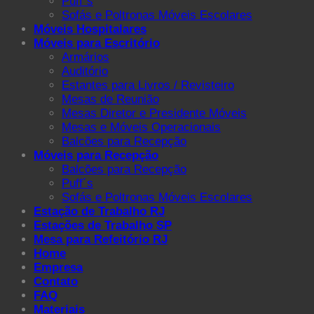
Puff´s
Sofás e Poltronas Móveis Escolares
Móveis Hospitalares
Móveis para Escritório
Armários
Auditório
Estantes para Livros / Revisteiro
Mesas de Reunião
Mesas Diretor e Presidente Móveis
Mesas e Móveis Operacionais
Balcões para Recepção
Móveis para Recepção
Balcões para Recepção
Puff´s
Sofás e Poltronas Móveis Escolares
Estação de Trabalho RJ
Estações de Trabalho SP
Mesa para Refeitório RJ
Home
Empresa
Contato
FAQ
Materiais