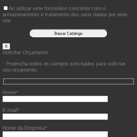
Ao utilizar este formulário concorda com o
armazenamento e tratamento dos seus dados por este
site
X
Solicitar Orçamento
*
Preencha todos os campos solicitados para solicitar
seu orçamento.
Nome*
E-mail*
Nome da Empresa*