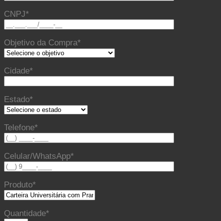
CNPJ*
Objetivo da Compra*
Cidade*
Estado*
Telefone*
Celular/WhatsApp*
Produto*
Quantidade*