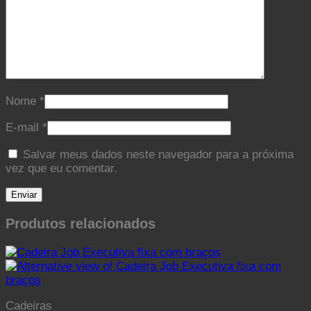
Nome
*
E-mail
*
Salvar meus dados neste navegador para a próxima
vez que eu comentar.
Produtos relacionados
Cadeiras