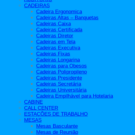
Cadeiras Gamer
CADEIRAS
Cadeiras Giratórias
Cadeira Ergonomica
Cadeiras Longarina
Cadeiras Altas – Banquetas
Cadeiras para Obesos
Cadeiras Caixa
Cadeiras Polipropileno
Cadeiras Certificada
Cadeiras Presidente
Cadeiras Diretor
Cadeiras Secretária
Cadeiras em Tela
Cadeiras Universitária
Cadeiras Executiva
Longarinas Modelo Aeroporto
Cadeiras Fixas
Call Center
Cadeiras Longarina
Conjuntos Escolares
Cadeiras para Obesos
Divisórias
Cadeiras Polipropileno
Acessórios
Cadeiras Presidente
Estações de Trabalho
Cadeiras Secretária
Hotelaria
Cadeiras Universitária
Cadeira Empilhável para Hotelaria
Cadeira Empilhável para Hotelaria
Mesas
CABINE
Mesa Alta
CALL CENTER
Mesa Bistrô
ESTAÇÕES DE TRABALHO
Mesa Ergonômica Certificada
MESAS
Mesas Basculante
Mesas Basculante
Mesas de Apoio
Mesas de Reunião