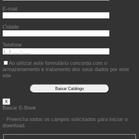
E-mail
Cidade
Telefone
Ao utilizar este formulário concorda com o
armazenamento e tratamento dos seus dados por este
site
X
Baixar E-Book
*
Preencha todos os campos solicitados para iniciar o
download.