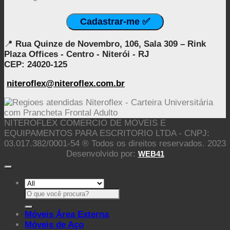
📍
Rua Quinze de Novembro, 106, Sala 309 – Rink
Plaza Offices - Centro - Niterói - RJ
CEP: 24020-125
niteroflex@niteroflex.com.br
NITEROFLEX COMERCIO DE MOVEIS E
EQUIPAMENTOS PARA ESCRITORIO LTDA - CNPJ:
03.017.382/0001-54 ® Todos os direitos reservados. 2023
Desenvolvido por:
WEB41
Pesquisar
por:
Móveis Área Externa
Móveis de Aço