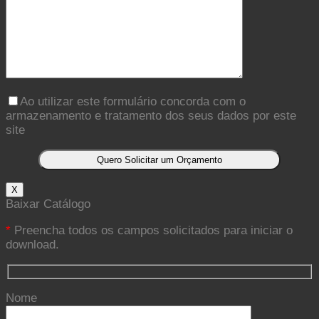
Ao utilizar este formulário concorda com o
armazenamento e tratamento dos seus dados por este
site
X
Baixar Catálogo
*
Preencha todos os campos solicitados para iniciar o
download.
Nome