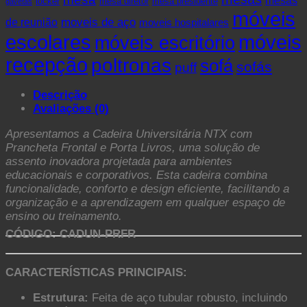
mesa presidente
locker
mesa diretor
gavetas
móveis
de reunião
moveis de aço
moveis hospitalares
escolares
móveis
móveis escritório
recepção
poltronas
sofá
sofás
puff
Descrição
Avaliações (0)
Apresentamos a Cadeira Universitária NTX com
Prancheta Frontal e Porta Livros, uma solução de
assento inovadora projetada para ambientes
educacionais e corporativos. Esta cadeira combina
funcionalidade, conforto e design eficiente, facilitando a
organização e a aprendizagem em qualquer espaço de
ensino ou treinamento.
CÓDIGO: CADUN-PRFR
CARACTERÍSTICAS PRINCIPAIS:
Estrutura:
Feita de aço tubular robusto, incluindo