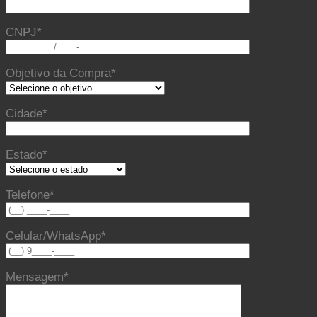
CNPJ*
Objetivo da Compra*
Cidade*
Estado*
Telefone*
Celular/WhatsApp*
Mensagem*