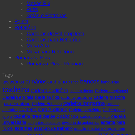
Mesas Pix
Puffs
Sofás e Poltronas
Painel
Refeitório
Cadeiras de Polipropileno
Cadeiras para Refeitório
Mesa Alta
Mesa para Refeitório
Romanzza Plus
Romanza Plus - Reunião
Tags
bancos
armários
acessórios
auditório
banquetas
banco
cadeira
cadeira auditório
cadeira diretor
Cadeira empilhável
cadeira fixa
Cadeira em tela
cadeira giratória
cadeira giratória
cadeira longarina
para escritório
Cadeira Hotelaria
cadeira
Cadeira para Auditório
operativa
Cadeira para Hotel
Cadeira para
cadeiras
cadeira presidente
cadeira
igreja
cadeira secretária
universitária
estante para
conjuntos escolares
divisória de ambientes
livros
estantes
estação de trabalho
estação de trabalho 4 lugares com
mesas
mesa
mesas