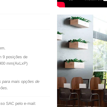
mm.
m 9 posições de
5x900 mm(AxLxP)
s para mais opções de
ções.
sso SAC pelo e-mail: