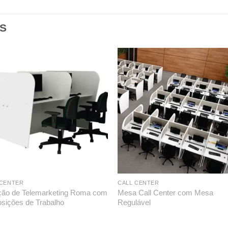
S
 CENTER
CALL CENTER
ção de Telemarketing Roma com
Mesa Call Center com Mesa
osições de Trabalho
Regulável