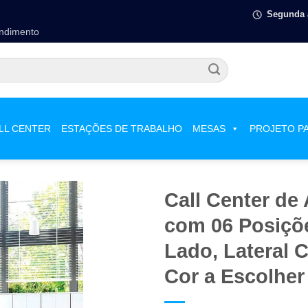
Segunda à
endimento
LL CENTER
ESTAÇÕES DE TRABALHO
MESAS
PROJETO P
Call Center de
com 06 Posiçõ
Lado, Lateral C
Cor a Escolher