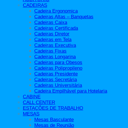
Cadeira Empilhável para Hotelaria
CADEIRAS
Mesas
Cadeira Ergonomica
Mesa Alta
Cadeiras Altas – Banquetas
Mesa Bistrô
Cadeiras Caixa
Mesa Ergonômica Certificada
Cadeiras Certificada
Mesas Basculante
Cadeiras Diretor
Mesas de Apoio
Cadeiras em Tela
Mesas de Escritório
Cadeiras Executiva
Mesas de Reunião
Cadeiras Fixas
Mesas Diretor e Presidente
Cadeiras Longarina
Mesas Operacionais
Cadeiras para Obesos
Mesas para Cadeirantes Padrão Abnt
Cadeiras Polipropileno
Mesas para Reunião
Cadeiras Presidente
Móveis Área Externa
Cadeiras Secretária
Móveis de Aço
Cadeiras Universitária
Armários de Aço
Cadeira Empilhável para Hotelaria
Arquivos de Aço
CABINE
Estantes de Aço
CALL CENTER
Mapotecas de Aço
ESTAÇÕES DE TRABALHO
Roupeiros de Aço
MESAS
Roupeiros Insalubre
Mesas Basculante
Móveis Escolares
Mesas de Reunião