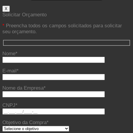
X
Solicitar Orçamento
*
Preencha todos os campos solicitados para solicitar
seu orçamento.
Nome*
E-mail*
Nome da Empresa*
CNPJ*
Objetivo da Compra*