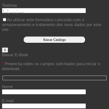
Telefone
Ao utilizar este formulário concorda com o
armazenamento e tratamento dos seus dados por este
site
X
Baixar E-Book
*
Preencha todos os campos solicitados para iniciar o
download.
Nome
E-mail