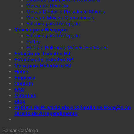
Mesas de Reunião
Mesas Diretor e Presidente Móveis
Mesas e Móveis Operacionais
Balcões para Recepção
Móveis para Recepção
Balcões para Recepção
Puff´s
Sofás e Poltronas Móveis Escolares
Estação de Trabalho RJ
Estações de Trabalho SP
Mesa para Refeitório RJ
Home
Empresa
Contato
FAQ
Materiais
Blog
Política de Privacidade e Cláusula de Exceção ao
Direito de Arrependimento
Baixar Catálogo