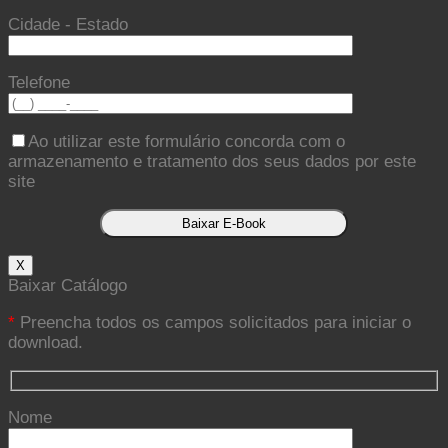
Cidade - Estado
Telefone
Ao utilizar este formulário concorda com o
armazenamento e tratamento dos seus dados por este
site
X
Baixar Catálogo
*
Preencha todos os campos solicitados para iniciar o
download.
Nome