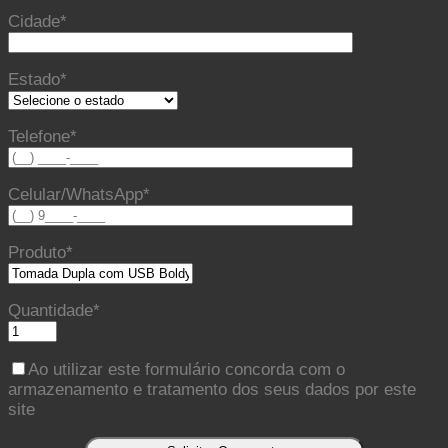
Cidade*
Estado*
Telefone*
Celular/WhatsApp*
Produto*
Quantidade*
Ao utilizar este formulário concorda com o
armazenamento e tratamento dos seus dados por este
site