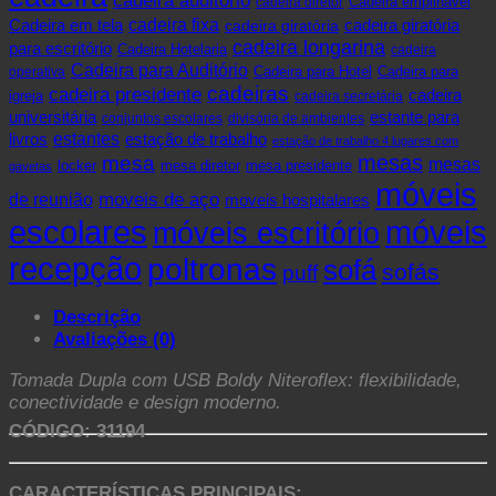
cadeira auditório
cadeira diretor
Cadeira empilhável
cadeira fixa
Cadeira em tela
cadeira giratória
cadeira giratória
cadeira longarina
para escritório
Cadeira Hotelaria
cadeira
Cadeira para Auditório
operativa
Cadeira para Hotel
Cadeira para
cadeiras
cadeira presidente
cadeira
igreja
cadeira secretária
universitária
estante para
conjuntos escolares
divisória de ambientes
livros
estantes
estação de trabalho
estação de trabalho 4 lugares com
mesas
mesa
mesas
mesa presidente
locker
mesa diretor
gavetas
móveis
de reunião
moveis de aço
moveis hospitalares
escolares
móveis
móveis escritório
recepção
poltronas
sofá
sofás
puff
Descrição
Avaliações (0)
Tomada Dupla com USB Boldy Niteroflex: flexibilidade,
conectividade e design moderno.
CÓDIGO: 31194
CARACTERÍSTICAS PRINCIPAIS: