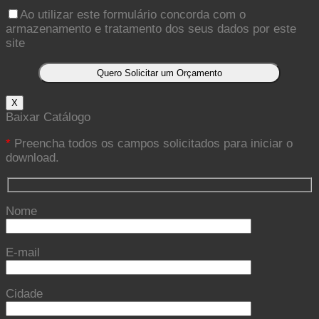
Ao utilizar este formulário concorda com o
armazenamento e tratamento dos seus dados por este
site
X
Baixar Catálogo
*
Preencha todos os campos solicitados para iniciar o
download.
Nome
E-mail
Cidade