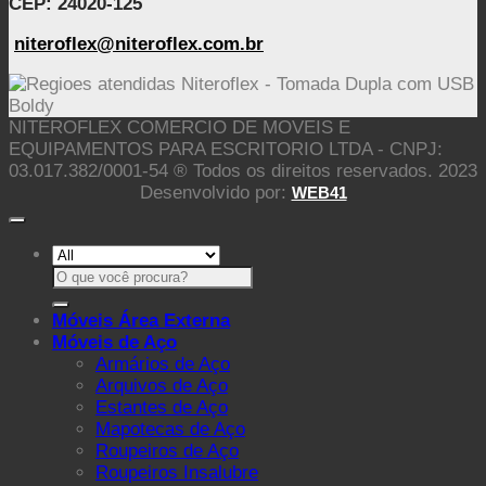
CEP: 24020-125
niteroflex@niteroflex.com.br
NITEROFLEX COMERCIO DE MOVEIS E
EQUIPAMENTOS PARA ESCRITORIO LTDA - CNPJ:
03.017.382/0001-54 ® Todos os direitos reservados. 2023
Desenvolvido por:
WEB41
Pesquisar
por:
Móveis Área Externa
Móveis de Aço
Armários de Aço
Arquivos de Aço
Estantes de Aço
Mapotecas de Aço
Roupeiros de Aço
Roupeiros Insalubre