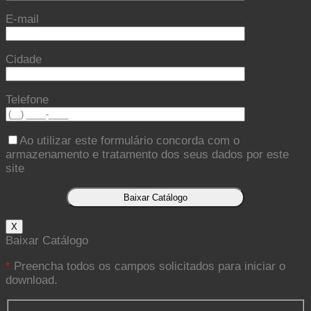
E-mail
Cidade
Telefone
Ao utilizar este formulário concorda com o
armazenamento e tratamento dos seus dados por este
site
X
Baixar Catálogo
*
Preencha todos os campos solicitados para iniciar o
download.