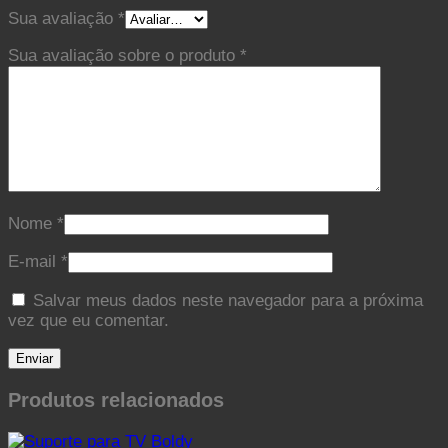
Sua avaliação
*
Sua avaliação sobre o produto
*
Nome
*
E-mail
*
Salvar meus dados neste navegador para a próxima
vez que eu comentar.
Produtos relacionados