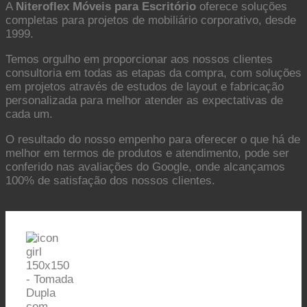
A
Niteroflex Móveis para Escritório
oferece soluções
completas para projetos de mobiliário corporativo, desde
1999.
Temos orgulho em proporcionar aos nossos clientes
consultoria em todas as etapas da compra, com soluções
em projetos através de estudos de layout e fabricação
personalizada para melhor atender as expectativas de
cada um.
O resultado do nosso empenho para oferecer o que há de
melhor em termos de produtos e atendimento, pode ser
conferido nas avaliações do Google, onde alcançamos
100% de satisfação dos nossos clientes.