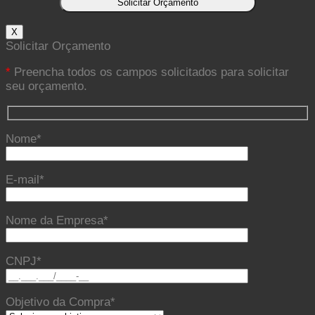
X
Solicitar Orçamento
*
Preencha todos os campos solicitados para solicitar
seu orçamento.
Nome*
E-mail*
Nome da Empresa*
CNPJ*
Objetivo da Compra*