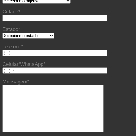
Cidade*
Estado*
Telefone*
Celular/WhatsApp*
Mensagem*