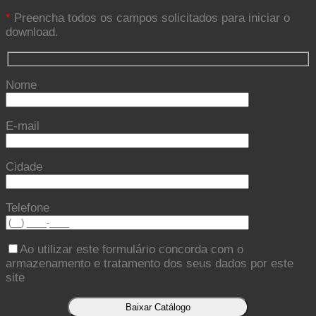
*
Preencha todos os campos solicitados para iniciar o
download.
Nome
E-mail
Cidade
Telefone
Ao utilizar este formulário concorda com o
armazenamento e tratamento dos seus dados por este
site