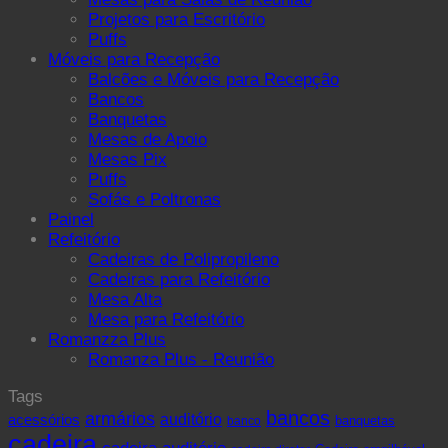
Projetos para Escritório
Puffs
Móveis para Recepção
Balcões e Móveis para Recepção
Bancos
Banquetas
Mesas de Apoio
Mesas Pix
Puffs
Sofás e Poltronas
Painel
Refeitório
Cadeiras de Polipropileno
Cadeiras para Refeitório
Mesa Alta
Mesa para Refeitório
Romanzza Plus
Romanza Plus - Reunião
Tags
bancos
armários
acessórios
auditório
banquetas
banco
cadeira