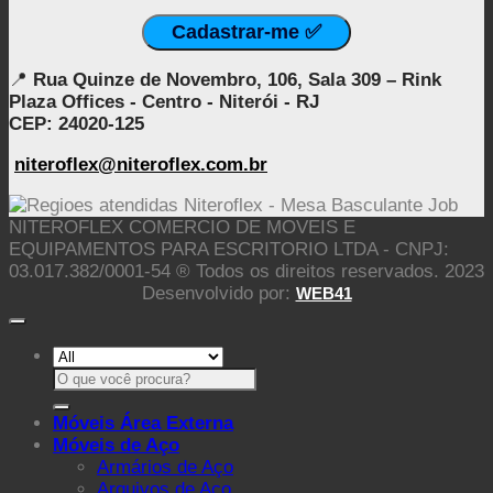
📍
Rua Quinze de Novembro, 106, Sala 309 – Rink
Plaza Offices - Centro - Niterói - RJ
CEP: 24020-125
niteroflex@niteroflex.com.br
NITEROFLEX COMERCIO DE MOVEIS E
EQUIPAMENTOS PARA ESCRITORIO LTDA - CNPJ:
03.017.382/0001-54 ® Todos os direitos reservados. 2023
Desenvolvido por:
WEB41
Pesquisar
por:
Móveis Área Externa
Móveis de Aço
Armários de Aço
Arquivos de Aço