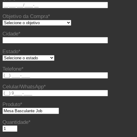
Objetivo da Compra*
Cidade*
Estado*
Telefone*
Celular/WhatsApp*
Produto*
Quantidade*