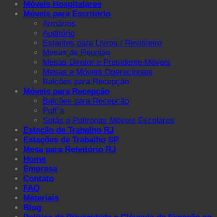
Móveis Hospitalares
Móveis para Escritório
Armários
Auditório
Estantes para Livros / Revisteiro
Mesas de Reunião
Mesas Diretor e Presidente Móveis
Mesas e Móveis Operacionais
Balcões para Recepção
Móveis para Recepção
Balcões para Recepção
Puff´s
Sofás e Poltronas Móveis Escolares
Estação de Trabalho RJ
Estações de Trabalho SP
Mesa para Refeitório RJ
Home
Empresa
Contato
FAQ
Materiais
Blog