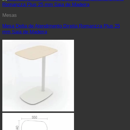
Mesas
Mesa Delta de Atendimento Direita Romanzza Plus 25
mm Saia de Madeira