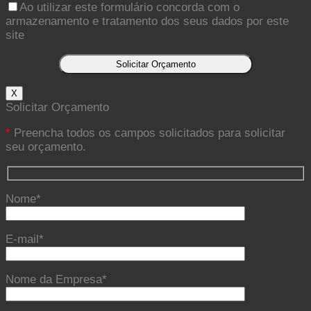
Ao utilizar este formulário concorda com o
armazenamento e tratamento dos seus dados por este
site
X
Solicitar Orçamento
*
Preencha todos os campos solicitados para solicitar
seu orçamento.
Nome*
E-mail*
Nome da Empresa*