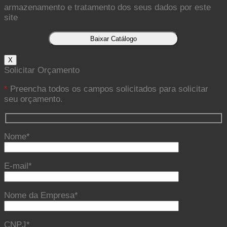
armazenamento e tratamento dos seus dados por este
site
X
Solicitar Orçamento
*
Preencha todos os campos solicitados para solicitar
seu orçamento.
Nome*
E-mail*
Nome da Empresa*
CNPJ*