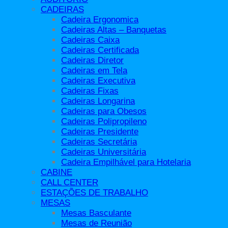
Longarinas Modelo Aeroporto
CADEIRAS
Call Center
Cadeira Ergonomica
Conjuntos Escolares
Cadeiras Altas – Banquetas
Divisórias
Cadeiras Caixa
Acessórios
Cadeiras Certificada
Estações de Trabalho
Cadeiras Diretor
Hotelaria
Cadeiras em Tela
Cadeira Empilhável para Hotelaria
Cadeiras Executiva
Mesas
Cadeiras Fixas
Mesa Alta
Cadeiras Longarina
Mesa Bistrô
Cadeiras para Obesos
Mesa Ergonômica Certificada
Cadeiras Polipropileno
Mesas Basculante
Cadeiras Presidente
Mesas de Apoio
Cadeiras Secretária
Mesas de Escritório
Cadeiras Universitária
Mesas de Reunião
Cadeira Empilhável para Hotelaria
Mesas Diretor e Presidente
CABINE
Mesas Operacionais
CALL CENTER
Mesas para Cadeirantes Padrão Abnt
ESTAÇÕES DE TRABALHO
Mesas para Reunião
MESAS
Móveis Área Externa
Mesas Basculante
Móveis de Aço
Mesas de Reunião
Armários de Aço