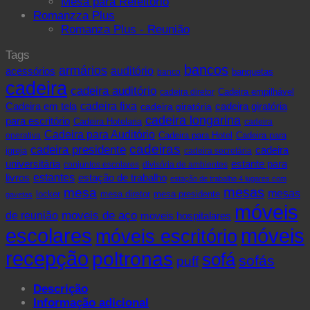
Mesa para Refeitório
Romanzza Plus
Romanza Plus - Reunião
Tags
bancos
armários
acessórios
auditório
banquetas
banco
cadeira
cadeira auditório
cadeira diretor
Cadeira empilhável
cadeira fixa
Cadeira em tela
cadeira giratória
cadeira giratória
cadeira longarina
para escritório
Cadeira Hotelaria
cadeira
Cadeira para Auditório
operativa
Cadeira para Hotel
Cadeira para
cadeiras
cadeira presidente
cadeira
igreja
cadeira secretária
universitária
estante para
conjuntos escolares
divisória de ambientes
livros
estantes
estação de trabalho
estação de trabalho 4 lugares com
mesas
mesa
mesas
mesa presidente
locker
mesa diretor
gavetas
móveis
de reunião
moveis de aço
moveis hospitalares
escolares
móveis
móveis escritório
recepção
poltronas
sofá
sofás
puff
Descrição
Informação adicional