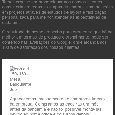
Temos orgulho em proporcionar aos nossos clientes
consultoria em todas as etapas da compra, com soluções
em projetos através de estudos de layout e fabricação
personalizada para melhor atender as expectativas de
cada um.
O resultado do nosso empenho para oferecer o que há de
melhor em termos de produtos e atendimento, pode ser
conferido nas avaliações do Google, onde alcançamos
100% de satisfação dos nossos clientes.
Agradecemos imensamente ao comprometimento
da empresa. Compramos as cadeiras um mês
antes da pandemia e não foi possível monta-las
devido ao home office e dois anos depois