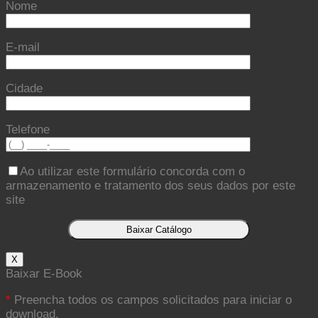
Nome
E-mail
Cidade
Telefone
Ao utilizar este formulário concorda com o
armazenamento e tratamento dos seus dados por este
site
X
Baixar E-Book
*
Preencha todos os campos solicitados para iniciar o
download.