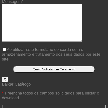
Mensagem*
Ao utilizar este formulário concorda com o
armazenamento e tratamento dos seus dados por este
site
X
Baixar Catálogo
*
Preencha todos os campos solicitados para iniciar o
download.