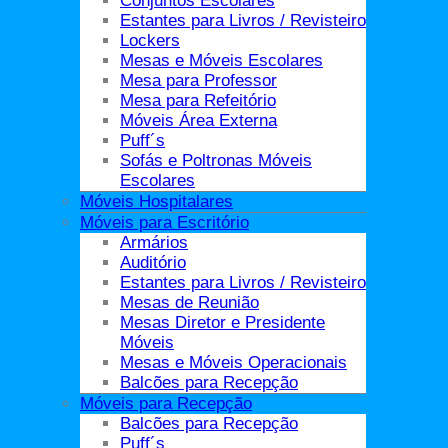
Conjuntos Escolares
ago
Estantes para Livros / Revisteiro
Lockers
Mesas e Móveis Escolares
Mesa para Professor
Mesa para Refeitório
Móveis Área Externa
Puff´s
Sofás e Poltronas Móveis
Escolares
Móveis para call center: descubra como acertar na escolha
Móveis Hospitalares
Móveis para Escritório
A escolha do mobiliário correto para cada atividade é
Armários
fundamental para garantir o conforto e [...]
Auditório
02
Estantes para Livros / Revisteiro
ago
Mesas de Reunião
Mesas Diretor e Presidente
Móveis
Mesas e Móveis Operacionais
Balcões para Recepção
Móveis para Recepção
Balcões para Recepção
Puff´s