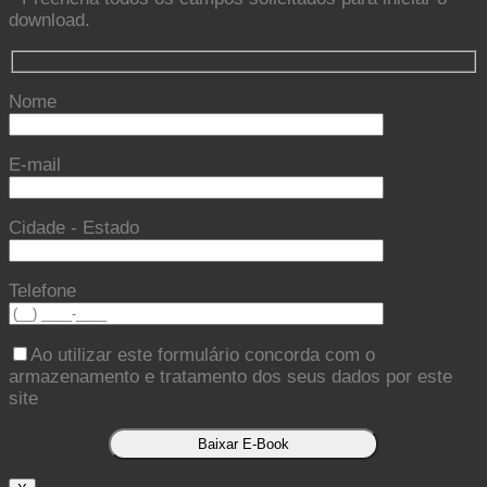
download.
Nome
E-mail
Cidade - Estado
Telefone
Ao utilizar este formulário concorda com o
armazenamento e tratamento dos seus dados por este
site