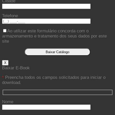
Cidade
Telefone
Ao utilizar este formulário concorda com o
armazenamento e tratamento dos seus dados por este
site
X
Baixar E-Book
*
Preencha todos os campos solicitados para iniciar o
download.
Nome