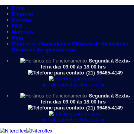
Home
Empresa
Contato
FAQ
Materiais
Blog
Política de Privacidade e Cláusula de Exceção ao
Skip
Direito de Arrependimento
to
Arquivos de Tag:
Segunda à Sexta-
content
feira das 09:00 às 18:00 hrs
escritório
(21) 96465-4149
niteroflex@niteroflex.com.br
Segunda à Sexta-
feira das 09:00 às 18:00 hrs
(21) 96465-4149
niteroflex@niteroflex.com.br