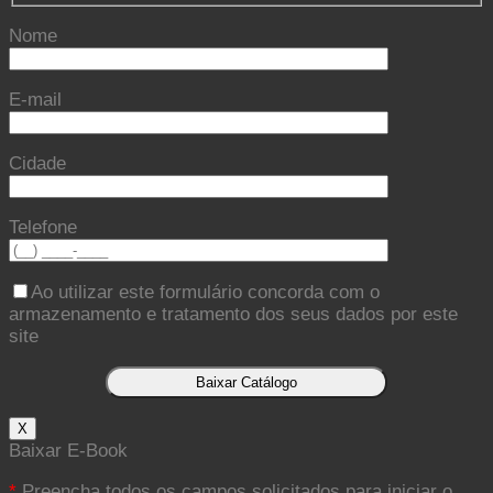
Nome
E-mail
Cidade
Telefone
Ao utilizar este formulário concorda com o
armazenamento e tratamento dos seus dados por este
site
X
Baixar E-Book
*
Preencha todos os campos solicitados para iniciar o