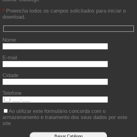
*
Preencha todos os campos solicitados para iniciar o
download.
Nome
E-mail
Cidade
Telefone
Ao utilizar este formulário concorda com o
armazenamento e tratamento dos seus dados por este
site