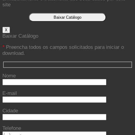
site
X
Baixar Catálogo
*
Preencha todos os campos solicitados para iniciar o
download.
Nome
E-mail
Cidade
Telefone