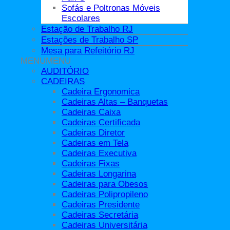
Sofás e Poltronas Móveis
Como montar o espaço de trabalho ideal com móveis para o
Escolares
seu escritório
Estação de Trabalho RJ
Estações de Trabalho SP
Escolher móveis para escritório pode ser uma tarefa bem
Mesa para Refeitório RJ
desafiadora, pois exige pesquisa e muito [...]
MENU
MENU
AUDITÓRIO
11
CADEIRAS
maio
Cadeira Ergonomica
Sobre Nós
Cadeiras Altas – Banquetas
Cadeiras Caixa
Cadeiras Certificada
Cadeiras Diretor
A
Niteroflex Móveis para Escritório
desenvolve
Cadeiras em Tela
projetos com a utilização de Mobiliário Corporativo com
Cadeiras Executiva
design moderno e atraente.
Cadeiras Fixas
Saiba Mais
Cadeiras Longarina
Cadeiras para Obesos
Receba Novidades
Cadeiras Polipropileno
Cadeiras Presidente
Cadeiras Secretária
Cadeiras Universitária