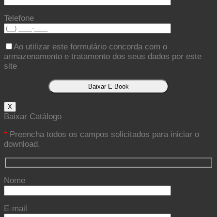
Telefone
Ao utilizar este formulário concorda com o
armazenamento e tratamento dos seus dados por este
site
X
Baixar Catálogo
*
Preencha todos os campos solicitados para iniciar o
download.
Nome
E-mail