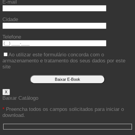
E-mail
Cidade
Telefone
Ao utilizar este formulário concorda com o
armazenamento e tratamento dos seus dados por este
site
X
Baixar Catálogo
*
Preencha todos os campos solicitados para iniciar o
download.