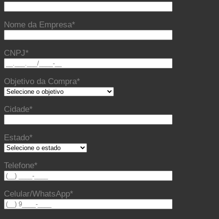
Nome da Empresa*
CNPJ*
Objetivo da Compra*
Cidade*
Estado*
Telefone*
Celular/WhatsApp*