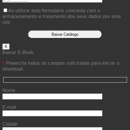
Ao utilizar este formulário concorda com o
armazenamento e tratamento dos seus dados por este
site
X
Baixar E-Book
*
Preencha todos os campos solicitados para iniciar o
download.
Nome
E-mail
Cidade