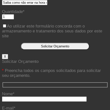
Quantidade*
Ao utilizar este formulário concorda com o
armazenamento e tratamento dos seus dados por este
site
X
Solicitar Orçamento
*
Preencha todos os campos solicitados para solicitar
seu orçamento.
Nome*
E-mail*