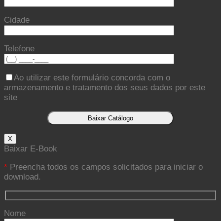
Cidade
Telefone
Ao utilizar este formulário concorda com o
armazenamento e tratamento dos seus dados por este
site
X
Baixar E-Book
*
Preencha todos os campos solicitados para iniciar o
download.
Nome