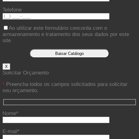
Telefone
Ao utilizar este formulário concorda com o
armazenamento e tratamento dos seus dados por este
site
X
Solicitar Orçamento
*
Preencha todos os campos solicitados para solicitar
seu orçamento.
Nome*
E-mail*