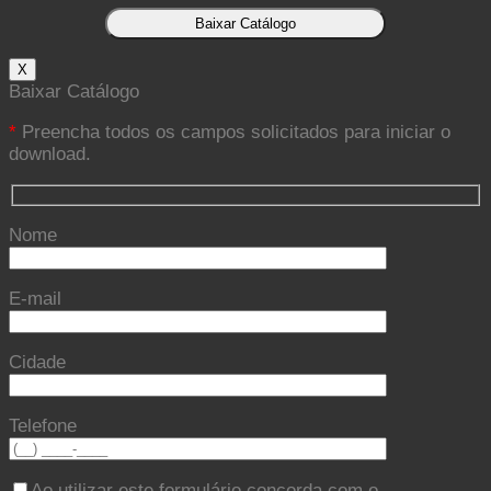
X
Baixar Catálogo
*
Preencha todos os campos solicitados para iniciar o
download.
Nome
E-mail
Cidade
Telefone
Ao utilizar este formulário concorda com o