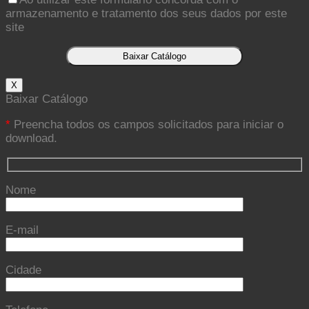
armazenamento e tratamento dos seus dados por este
site
X
Baixar Catálogo
*
Preencha todos os campos solicitados para iniciar o
download.
Nome
E-mail
Cidade