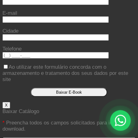
E-mail
Cidade
Telefone
Ao utilizar este formulário concorda com o
armazenamento e tratamento dos seus dados por este
site
X
Baixar Catálogo
*
Preencha todos os campos solicitados para iniciar o
download.