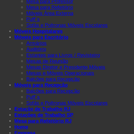
Mesa para Professor
Mesa para Refeitório
Móveis Área Externa
Puff´s
Sofás e Poltronas Móveis Escolares
Móveis Hospitalares
Móveis para Escritório
Armários
Auditório
Estantes para Livros / Revisteiro
Mesas de Reunião
Mesas Diretor e Presidente Móveis
Mesas e Móveis Operacionais
Balcões para Recepção
Móveis para Recepção
Balcões para Recepção
Puff´s
Sofás e Poltronas Móveis Escolares
Estação de Trabalho RJ
Estações de Trabalho SP
Mesa para Refeitório RJ
Home
Empresa