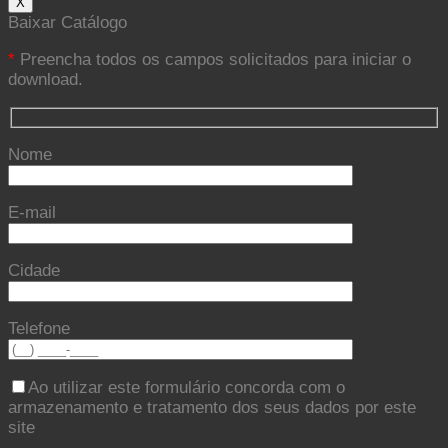
X
Baixar Catálogo
*
Preencha todos os campos solicitados para iniciar o
download.
Nome
E-mail
Cidade
Telefone
Ao utilizar este formulário concorda com o
armazenamento e tratamento dos seus dados por este
site