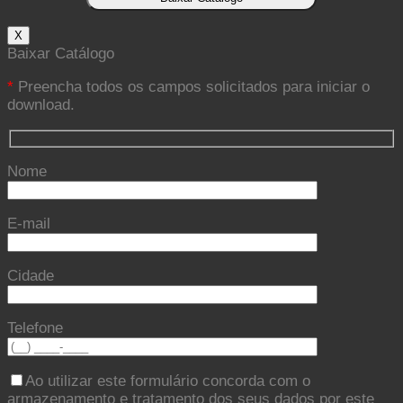
X
Baixar Catálogo
*
Preencha todos os campos solicitados para iniciar o
download.
Nome
E-mail
Cidade
Telefone
Ao utilizar este formulário concorda com o
armazenamento e tratamento dos seus dados por este