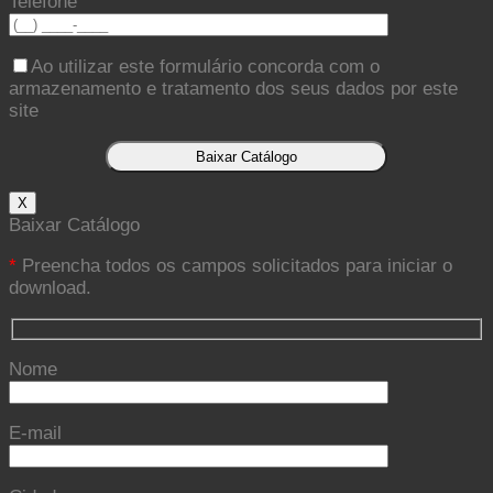
Telefone
Ao utilizar este formulário concorda com o
armazenamento e tratamento dos seus dados por este
site
X
Baixar Catálogo
*
Preencha todos os campos solicitados para iniciar o
download.
Nome
E-mail