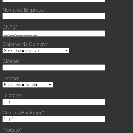
Nome da Empresa*
CNPJ*
Objetivo da Compra*
Cidade*
Estado*
Telefone*
Celular/WhatsApp*
Produto*