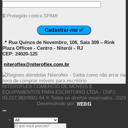
🔒 Protegido contra SPAM!
📍
Rua Quinze de Novembro, 106, Sala 309 – Rink
Plaza Offices - Centro - Niterói - RJ
CEP: 24020-125
niteroflex@niteroflex.com.br
NITEROFLEX COMERCIO DE MOVEIS E
EQUIPAMENTOS PARA ESCRITORIO LTDA - CNPJ:
03.017.382/0001-54 ® Todos os direitos reservados. 2023
Desenvolvido por:
WEB41
Pesquisar