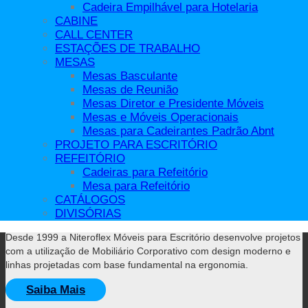
Seu nome
Cadeira Empilhável para Hotelaria
CABINE
CALL CENTER
Seu e-mail
ESTAÇÕES DE TRABALHO
MESAS
Mesas Basculante
🔒 Protegido contra SPAM!
Mesas de Reunião
Mesas Diretor e Presidente Móveis
Mesas e Móveis Operacionais
Mesas para Cadeirantes Padrão Abnt
Siga Nossas Redes Sociais
PROJETO PARA ESCRITÓRIO
REFEITÓRIO
Cadeiras para Refeitório
Sobre Nós
Mesa para Refeitório
CATÁLOGOS
DIVISÓRIAS
Desde 1999 a Niteroflex Móveis para Escritório desenvolve projetos
com a utilização de Mobiliário Corporativo com design moderno e
linhas projetadas com base fundamental na ergonomia.
Saiba Mais