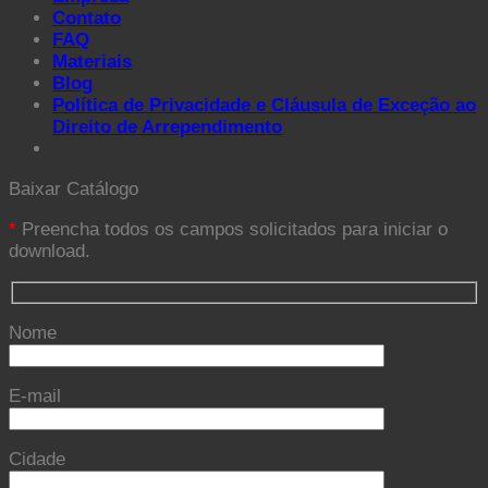
Contato
FAQ
Materiais
Blog
Política de Privacidade e Cláusula de Exceção ao
Direito de Arrependimento
Baixar Catálogo
*
Preencha todos os campos solicitados para iniciar o
download.
Nome
E-mail
Cidade