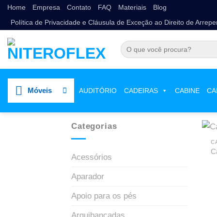
Home
Empresa
Contato
FAQ
Materiais
Blog
Política de Privacidade e Cláusula de Exceção ao Direito de Arrep
Móveis
AUDITÓRIO
CADEIRAS
CABINE
CA
Categorias
C
C
Acessórios
Aparador
Apoio para os pés
Arquibancadas