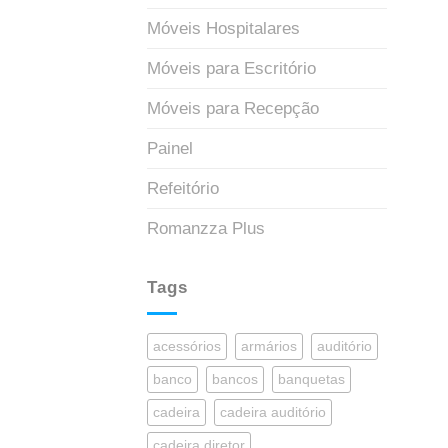
Móveis Hospitalares
Móveis para Escritório
Móveis para Recepção
Painel
Refeitório
Romanzza Plus
Tags
acessórios
armários
auditório
banco
bancos
banquetas
cadeira
cadeira auditório
cadeira diretor