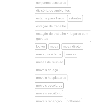
conjuntos escolares
divisória de ambientes
estante para livros
estantes
estação de trabalho
estação de trabalho 4 lugares com
gavetas
locker
mesa
mesa diretor
mesa presidente
mesas
mesas de reunião
moveis de aço
moveis hospitalares
móveis escolares
móveis escritório
móveis recepção
poltronas