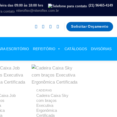
eira das 09:00 às 18:00 hrs
(21) 96465-4149
niteroflex@niteroflex.com.br
Solicitar Orçamento
ARA ESCRITÓRIO
REFEITÓRIO
CATÁLOGOS
DIVISÓRIAS
CADEIRAS
Caixa Job
Cadeira Caixa Sky
ços
com braços
a
Executiva
ica
Ergonômica
da
Certificada