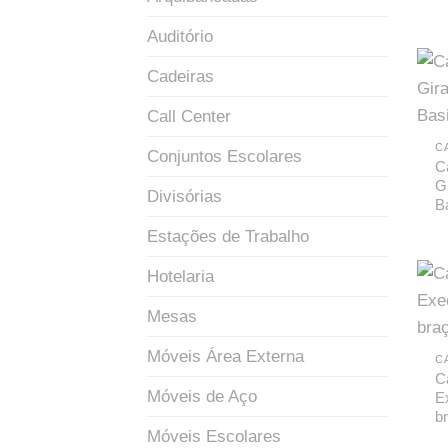
Auditório
Cadeiras
Call Center
C
Conjuntos Escolares
C
G
Divisórias
B
Estações de Trabalho
Hotelaria
Mesas
Móveis Área Externa
C
C
Móveis de Aço
E
b
Móveis Escolares