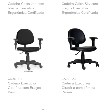
Cadeira Caixa Job com
Cadeira Caixa Sky com
braços Executiva
braços Executiva
Ergonômica Certificada
Ergonômica Certificada
CADEIRAS
CADEIRAS
Cadeira Executiva
Cadeira Executiva
Giratória com Braços
Giratória com Lâmina
Basic
Parma