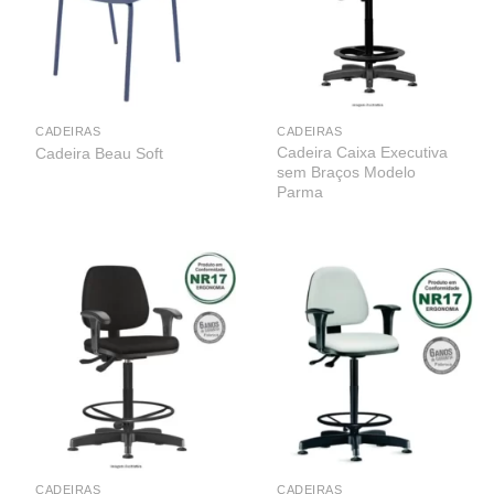
CADEIRAS
CADEIRAS
Cadeira Caixa Executiva
Cadeira Beau Soft
sem Braços Modelo
Parma
CADEIRAS
CADEIRAS