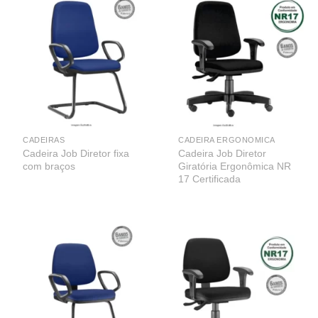
CADEIRAS
CADEIRA ERGONOMICA
Cadeira Job Diretor fixa
Cadeira Job Diretor
com braços
Giratória Ergonômica NR
17 Certificada