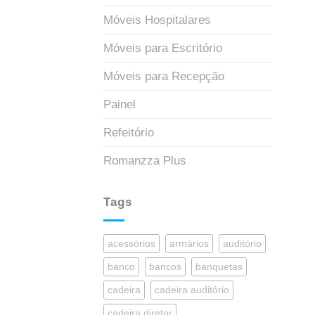
Móveis Hospitalares
Móveis para Escritório
Móveis para Recepção
Painel
Refeitório
Romanzza Plus
Tags
acessórios
armários
auditório
banco
bancos
banquetas
cadeira
cadeira auditório
cadeira diretor