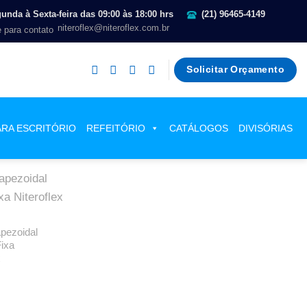
unda à Sexta-feira das 09:00 às 18:00 hrs
(21) 96465-4149
niteroflex@niteroflex.com.br
Solicitar Orçamento
ARA ESCRITÓRIO
REFEITÓRIO
CATÁLOGOS
DIVISÓRIAS
pezoidal
Fixa
x