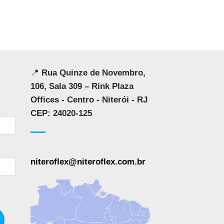
📍
Rua Quinze de Novembro,
106, Sala 309 – Rink Plaza
Offices - Centro - Niterói - RJ
CEP: 24020-125
niteroflex@niteroflex.com.br