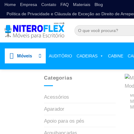
Home
Empresa
Contato
FAQ
Materiais
Blog
Política de Privacidade e Cláusula de Exceção ao Direito de Arrep
Móveis
AUDITÓRIO
CADEIRAS
CABINE
CA
Categorias
M
Acessórios
M
M
Aparador
Apoio para os pés
Arquibancadas