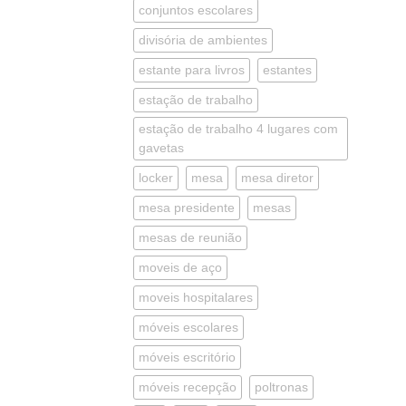
conjuntos escolares
divisória de ambientes
estante para livros
estantes
estação de trabalho
estação de trabalho 4 lugares com
gavetas
locker
mesa
mesa diretor
mesa presidente
mesas
mesas de reunião
moveis de aço
moveis hospitalares
móveis escolares
móveis escritório
móveis recepção
poltronas