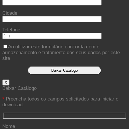
Cidade
Telefone
Ao utilizar este formulário concorda com o
armazenamento e tratamento dos seus dados por este
site
X
Baixar Catálogo
*
Preencha todos os campos solicitados para iniciar o
download.
Nome