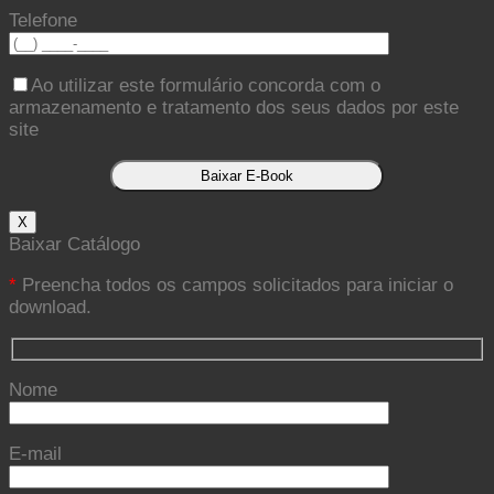
Telefone
Ao utilizar este formulário concorda com o
armazenamento e tratamento dos seus dados por este
site
X
Baixar Catálogo
*
Preencha todos os campos solicitados para iniciar o
download.
Nome
E-mail