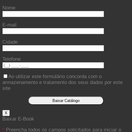
Nome
E-mail
Cidade
Telefone
Ao utilizar este formulário concorda com o
armazenamento e tratamento dos seus dados por este
site
X
Baixar E-Book
*
Preencha todos os campos solicitados para iniciar o