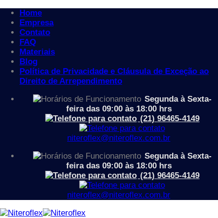
Home
Empresa
Contato
FAQ
Materiais
Blog
Política de Privacidade e Cláusula de Exceção ao
Skip
Direito de Arrependimento
to
Loja
/
Produtos marcados com a tag “mesa adaptada
Segunda à Sexta-
content
para cadeirante”
feira das 09:00 às 18:00 hrs
Filtrar
(21) 96465-4149
Categorias
niteroflex@niteroflex.com.br
Acessórios
Aparador
Segunda à Sexta-
Apoio para os pés
feira das 09:00 às 18:00 hrs
Arquibancadas
(21) 96465-4149
Auditório
Cadeiras
niteroflex@niteroflex.com.br
Banco Ergonômico Industrial
Cadeira Auditório
Cadeira de Aproximação