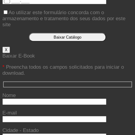
Ao utilizar este formulário concorda com o
armazenamento e tratamento dos seus dados por este
site
X
Baixar E-Book
*
Preencha todos os campos solicitados para iniciar o
download.
Nome
E-mail
Cidade - Estado