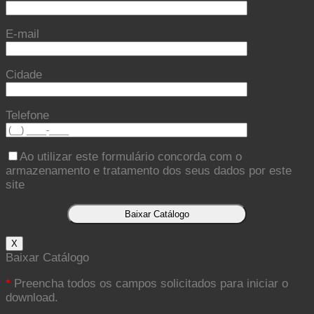
E-mail
Cidade
Telefone
Ao utilizar este formulário concorda com o
armazenamento e tratamento dos seus dados por este
site
X
Baixar Catálogo
*
Preencha todos os campos solicitados para iniciar o
download.