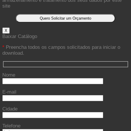
armazenamento e tratamento dos seus dados por este
site
X
Baixar Catálogo
*
Preencha todos os campos solicitados para iniciar o
download.
Nome
E-mail
Cidade
Telefone