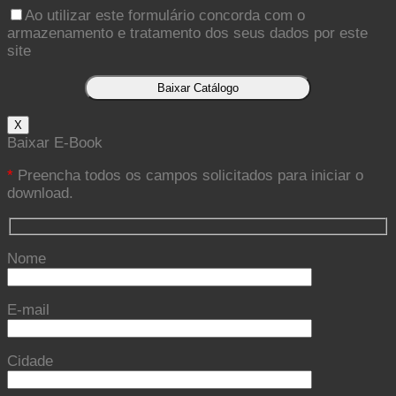
Ao utilizar este formulário concorda com o
armazenamento e tratamento dos seus dados por este
site
X
Baixar E-Book
*
Preencha todos os campos solicitados para iniciar o
download.
Nome
E-mail
Cidade