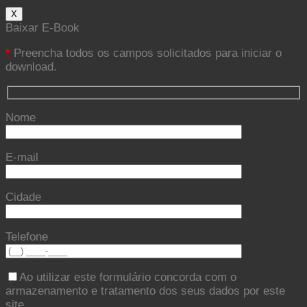
X
Baixar E-Book
*
Preencha todos os campos solicitados para iniciar o
download.
Nome
E-mail
Cidade
Telefone
Ao utilizar este formulário concorda com o
armazenamento e tratamento dos seus dados por este
site