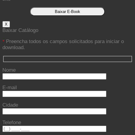
X
Baixar Catálogo
*
Preencha todos os campos solicitados para iniciar o
download.
Nome
E-mail
Cidade
Telefone