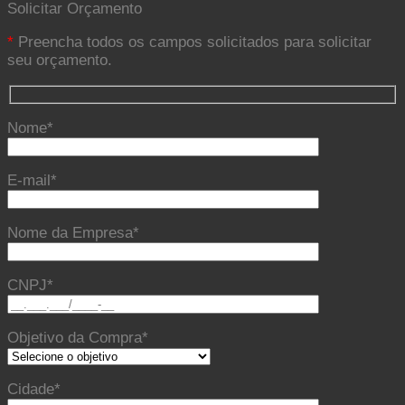
Solicitar Orçamento
*
Preencha todos os campos solicitados para solicitar
seu orçamento.
Nome*
E-mail*
Nome da Empresa*
CNPJ*
Objetivo da Compra*
Cidade*