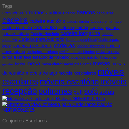
Tags
bancos
armários
acessórios
auditório
banquetas
banco
cadeira
cadeira auditório
cadeira diretor
Cadeira empilhável
cadeira fixa
Cadeira em tela
cadeira giratória
cadeira giratória
cadeira longarina
para escritório
Cadeira Hotelaria
cadeira
Cadeira para Auditório
operativa
Cadeira para Hotel
Cadeira para
cadeiras
cadeira presidente
cadeira
igreja
cadeira secretária
universitária
estante para
conjuntos escolares
divisória de ambientes
livros
estantes
estação de trabalho
estação de trabalho 4 lugares com
mesas
mesa
mesas
mesa presidente
locker
mesa diretor
gavetas
móveis
de reunião
moveis de aço
moveis hospitalares
escolares
móveis
móveis escritório
recepção
poltronas
sofá
sofás
puff
Conjuntos Escolares