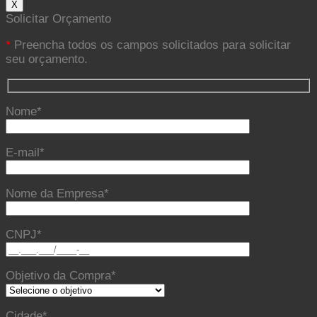
X
Solicitar Orçamento
*
Preencha todos os campos solicitados para solicitar
seu orçamento.
Nome*
E-mail*
Nome da Empresa*
CNPJ*
Objetivo da Compra*
Cidade*