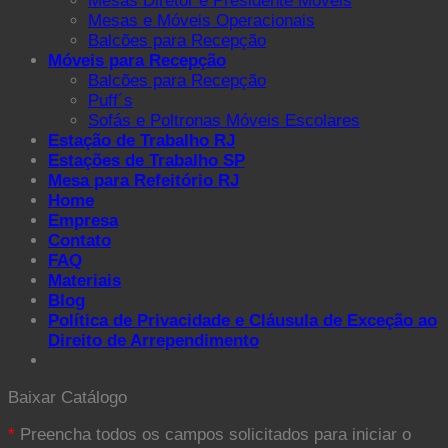
Mesas Diretor e Presidente Móveis
Mesas e Móveis Operacionais
Balcões para Recepção
Móveis para Recepção
Balcões para Recepção
Puff´s
Sofás e Poltronas Móveis Escolares
Estação de Trabalho RJ
Estações de Trabalho SP
Mesa para Refeitório RJ
Home
Empresa
Contato
FAQ
Materiais
Blog
Política de Privacidade e Cláusula de Exceção ao
Direito de Arrependimento
Baixar Catálogo
*
Preencha todos os campos solicitados para iniciar o