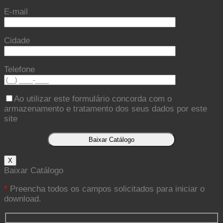
E-mail
Cidade
Telefone
Ao utilizar este formulário concorda com o
armazenamento e tratamento dos seus dados por este
site
X
Baixar Catálogo
*
Preencha todos os campos solicitados para iniciar o
download.