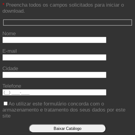
*
Preencha todos os campos solicitados para iniciar o
download.
Nome
E-mail
Cidade
Telefone
Ao utilizar este formulário concorda com o
armazenamento e tratamento dos seus dados por este
site