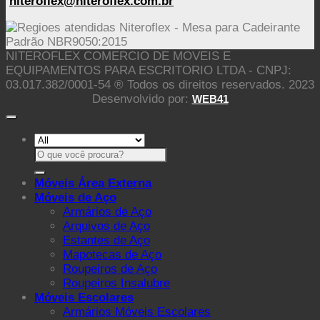
niteroflex@niteroflex.com.br
NITEROFLEX COMERCIO DE MOVEIS E
EQUIPAMENTOS PARA ESCRITORIO LTDA - CNPJ:
03.017.382/0001-54 ® Todos os direitos reservados. 2023
Desenvolvido por:
WEB41
Pesquisar
por:
Móveis Área Externa
Móveis de Aço
Armários de Aço
Arquivos de Aço
Estantes de Aço
Mapotecas de Aço
Roupeiros de Aço
Roupeiros Insalubre
Móveis Escolares
Armários Móveis Escolares