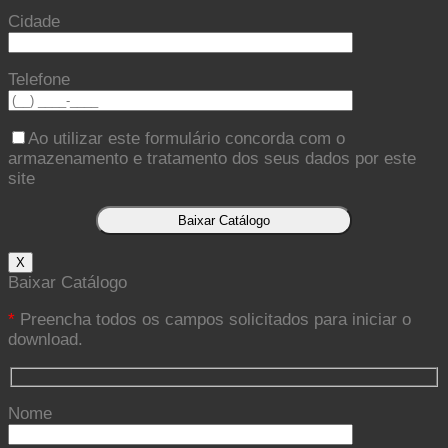
Cidade
Telefone
Ao utilizar este formulário concorda com o
armazenamento e tratamento dos seus dados por este
site
X
Baixar Catálogo
*
Preencha todos os campos solicitados para iniciar o
download.
Nome