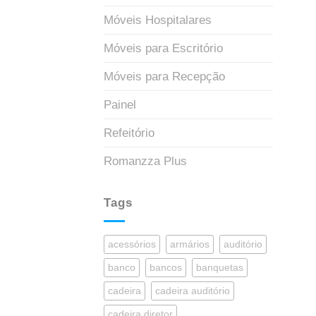
Móveis Hospitalares
Móveis para Escritório
Móveis para Recepção
Painel
Refeitório
Romanzza Plus
Tags
acessórios
armários
auditório
banco
bancos
banquetas
cadeira
cadeira auditório
cadeira diretor