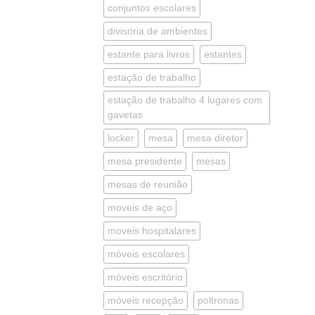
conjuntos escolares
divisória de ambientes
estante para livros
estantes
estação de trabalho
estação de trabalho 4 lugares com
gavetas
locker
mesa
mesa diretor
mesa presidente
mesas
mesas de reunião
moveis de aço
moveis hospitalares
móveis escolares
móveis escritório
móveis recepção
poltronas