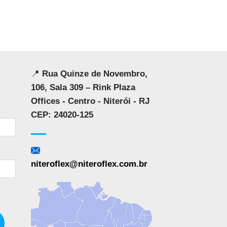
📍
Rua Quinze de Novembro,
106, Sala 309 – Rink Plaza
Offices - Centro - Niterói - RJ
CEP: 24020-125
niteroflex@niteroflex.com.br