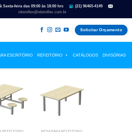
 Sexta-feira das 09:00 às 18:00 hrs
(21) 96465-4149
niteroflex@niteroflex.com.br
Solicitar Orçamento
ARA ESCRITÓRIO
REFEITÓRIO
CATÁLOGOS
DIVISÓRIAS
A REFEITÓRIO
MESA PARA REFEITÓRIO