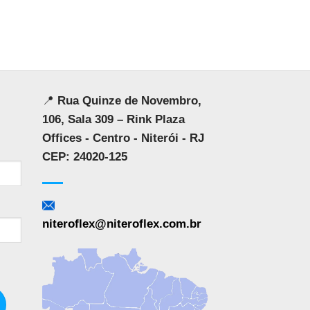
📍
Rua Quinze de Novembro,
106, Sala 309 – Rink Plaza
Offices - Centro - Niterói - RJ
CEP: 24020-125
niteroflex@niteroflex.com.br