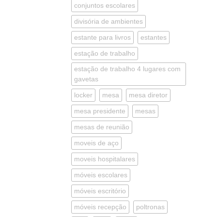
conjuntos escolares
divisória de ambientes
estante para livros
estantes
estação de trabalho
estação de trabalho 4 lugares com
gavetas
locker
mesa
mesa diretor
mesa presidente
mesas
mesas de reunião
moveis de aço
moveis hospitalares
móveis escolares
móveis escritório
móveis recepção
poltronas