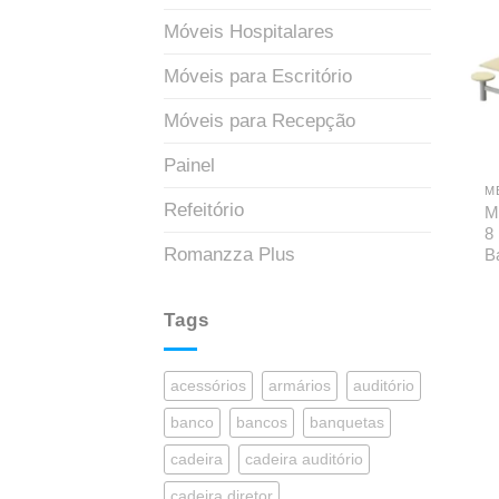
Móveis Hospitalares
Móveis para Escritório
Móveis para Recepção
Painel
M
Refeitório
M
8
Romanzza Plus
B
Tags
acessórios
armários
auditório
banco
bancos
banquetas
cadeira
cadeira auditório
cadeira diretor