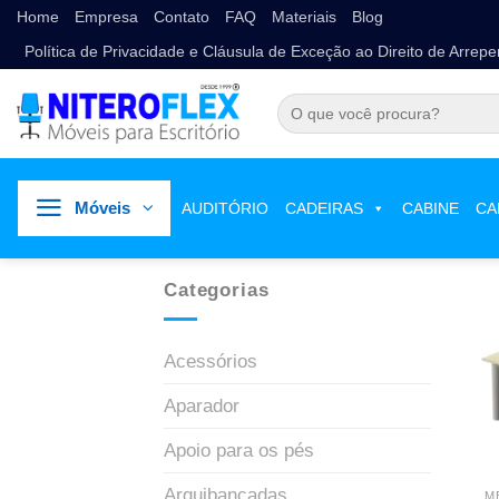
Home
Empresa
Contato
FAQ
Materiais
Blog
Política de Privacidade e Cláusula de Exceção ao Direito de Arrep
Móveis
AUDITÓRIO
CADEIRAS
CABINE
CA
Categorias
Acessórios
Aparador
Apoio para os pés
Arquibancadas
M