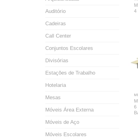
M
Auditório
4
Cadeiras
Call Center
Conjuntos Escolares
Divisórias
Estações de Trabalho
Hotelaria
M
Mesas
M
6
Móveis Área Externa
B
Móveis de Aço
Móveis Escolares