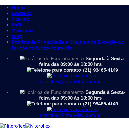
Home
Empresa
Contato
FAQ
Materiais
Blog
Política de Privacidade e Cláusula de Exceção ao
Direito de Arrependimento
Skip to content
Segunda à Sexta-
Poltrona para Auditório
feira das 09:00 às 18:00 hrs
(21) 96465-4149
grandes Públicos
niteroflex@niteroflex.com.br
Download Catálogo de Cadeiras para Grandes Públicos
Segunda à Sexta-
feira das 09:00 às 18:00 hrs
(21) 96465-4149
niteroflex@niteroflex.com.br
Sobre Nós