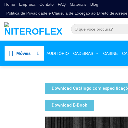
Home
Empresa
Contato
FAQ
Materiais
Blog
Política de Privacidade e Cláusula de Exceção ao Direito de Arrep
Móveis
AUDITÓRIO
CADEIRAS
CABINE
CA
Download Catálogo com especificaçõ
Download E-Book