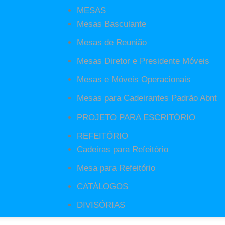
MESAS
 concentração, produtividade e eficiência dos colaboradore
Mesas Basculante
a afetar negativamente a rotina, podendo influenciar até
Mesas de Reunião
Mesas Diretor e Presidente Móveis
de trabalho
é possível promover uma cultura organizacional
Mesas e Móveis Operacionais
umentar o engajamento e a motivação dos funcionários de um
Mesas para Cadeirantes Padrão Abnt
PROJETO PARA ESCRITÓRIO
scritórios bem-organizados
REFEITÓRIO
stratégica vai muito além de uma questão visual. A
Cadeiras para Refeitório
lho melhores e maior bem-estar às equipes no dia a dia.
Mesa para Refeitório
CATÁLOGOS
aços de trabalho bem otimizados que podem ser aplicados 
DIVISÓRIAS