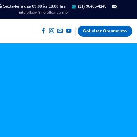
 Sexta-feira das 09:00 às 18:00 hrs
(21) 96465-4149
niteroflex@niteroflex.com.br
Solicitar Orçamento
Sobre Nós
A
Niteroflex Móveis para
Escritório
desenvolve
projetos com a utilização de
Mobiliário Corporativo com
design moderno e atraente.