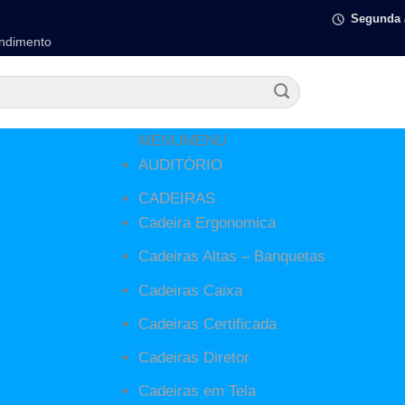
Segunda à
endimento
MENU
MENU
AUDITÓRIO
ções de trabalho ajudam na
CADEIRAS
vidade de um escritório
Cadeira Ergonomica
Cadeiras Altas – Banquetas
A DE ALMEIDA
Cadeiras Caixa
Cadeiras Certificada
Cadeiras Diretor
Cadeiras em Tela