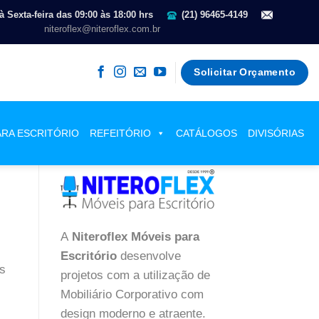
 Sexta-feira das 09:00 às 18:00 hrs
(21) 96465-4149
niteroflex@niteroflex.com.br
Solicitar Orçamento
ARA ESCRITÓRIO
REFEITÓRIO
CATÁLOGOS
DIVISÓRIAS
Sobre Nós
A
Niteroflex Móveis para
Escritório
desenvolve
as
projetos com a utilização de
Mobiliário Corporativo com
design moderno e atraente.