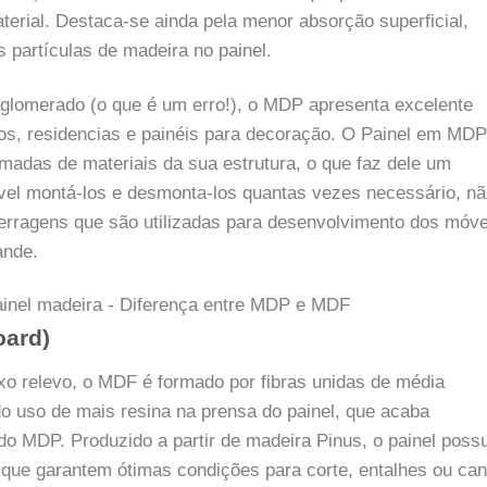
terial. Destaca-se ainda pela menor absorção superficial,
s partículas de madeira no painel.
glomerado (o que é um erro!), o MDP apresenta excelente
ios, residencias e painéis para decoração. O Painel em MDP
amadas de materiais da sua estrutura, o que faz dele um
sível montá-los e desmonta-los quantas vezes necessário, n
ferragens que são utilizadas para desenvolvimento dos móve
ande.
oard)
xo relevo, o MDF é formado por fibras unidas de média
do uso de mais resina na prensa do painel, que acaba
do MDP. Produzido a partir de madeira Pinus, o painel possu
, que garantem ótimas condições para corte, entalhes ou can