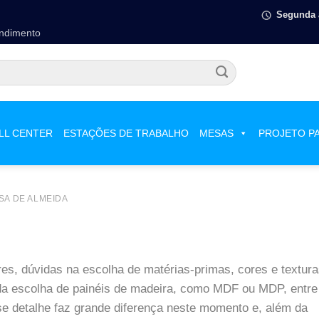
Segunda à
endimento
LL CENTER
ESTAÇÕES DE TRABALHO
MESAS
PROJETO P
 e MDF
SA DE ALMEIDA
res, dúvidas na escolha de matérias-primas, cores e textur
 escolha de painéis de madeira, como MDF ou MDP, entre
sse detalhe faz grande diferença neste momento e, além da