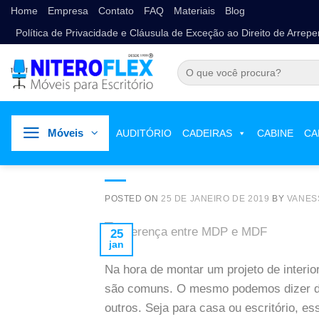
Home
Empresa
Contato
FAQ
Materiais
Blog
Política de Privacidade e Cláusula de Exceção ao Direito de Arrep
Móveis
NOTÍCIAS
AUDITÓRIO
CADEIRAS
CABINE
CA
Diferença entre MDP
POSTED ON
25 DE JANEIRO DE 2019
BY
VANES
25
jan
Na hora de montar um projeto de interio
são comuns. O mesmo podemos dizer da
outros. Seja para casa ou escritório, e